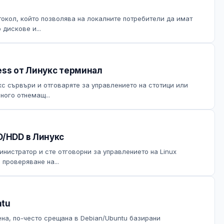
окол, който позволява на локалните потребители да имат
дискове и...
ess от Линукс терминал
с сървъри и отговаряте за управлението на стотици или
ного отнемащ...
D/HDD в Линукс
министратор и сте отговорни за управлението на Linux
 проверяване на...
ntu
тена, по-често срещана в Debian/Ubuntu базирани