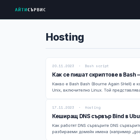
АЙТИ
СЪРВИС
Hosting
20.11.2023 · Bash script
Как се пишат скриптове в Bash –
Какво е Bash Bash (Bourne Again SHell) е
Unix, включително Linux. Той представляв
17.11.2023 · Hosting
Кеширащ DNS сървър Bind в Ubu
Как работят DNS сървърите DNS сървърит
разбираеми домейн имена (например „googl