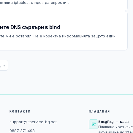
лява iptables, с идея да опрости...
ите DNS сървъри в bind
те ми е остарял. Не е коректна информацията защото един
д →
КОНТАКТИ
ПЛАЩАНИЯ
EasyPay — каса
support@itservice-bg.net
Плащане чрез клие
0887 371 498
активиране до 10 м