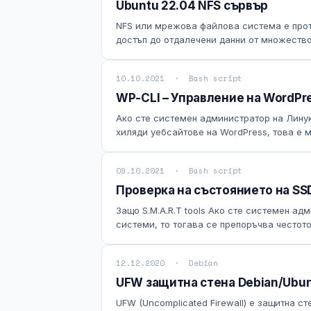
Ubuntu 22.04 NFS сървър
NFS или мрежова файлова система е прот
достъп до отдалечени данни от множество 
10.10.2021 · Bash script
WP-CLI – Управление на WordPr
Ако сте системен администратор на Линук
хиляди уебсайтове на WordPress, това е м
09.10.2021 · Bash script
Проверка на състоянието на SS
Защо S.M.A.R.T tools Ако сте системен ад
системи, то тогава се препоръчва честото
12.12.2020 · Debian
UFW защитна стена Debian/Ubu
UFW (Uncomplicated Firewall) е защитна с