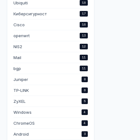
Ubiquiti
18
Киберсигурност
17
Cisco
16
openwrt
13
NIS2
12
Mail
11
bgp
11
Juniper
8
TP-LINK
6
ZyXEL
5
Windows
4
ChromeOS
4
Android
3