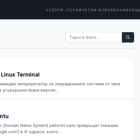
УСЛУГИ
ТЕХНИЧЕСКИ ИЗИСКВАНИЯ
ОБЩ
 Linux Terminal
 команден интерпретатор за операционните системи от типа
а усъвършенствана версия...
ntu
е (Domain Name System) работят като превръщат човешки
e.com“) в IP адреси, които...