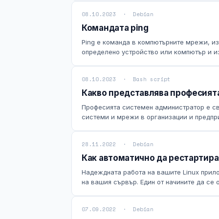
08.10.2023 · Debian
Командата ping
Ping е команда в компютърните мрежи, изп
определено устройство или компютър и из
08.10.2023 · Bash script
Какво представлява професият
Професията системен администратор е св
системи и мрежи в организации и предпри
28.11.2022 · Debian
Как автоматично да рестартират
Надеждната работа на вашите Linux прил
на вашия сървър. Един от начините да се о
07.09.2022 · Debian