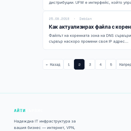
дистрибуции. UFW е интерфейс, който управ
25.09.2018 · Debian
Как актуализирах файла с корен
Файлът на коренната зона на DNS сървъри
сървър наскоро промени своя IP адрес....
← Назад
1
2
3
4
5
Напре
АЙТИ
СЪРВИС
Надеждна IT инфраструктура за
вашия бизнес — интернет, VPN,