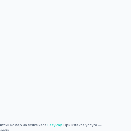
нтски номер на всяка каса
EasyPay
. При изтекла услуга —
инути.