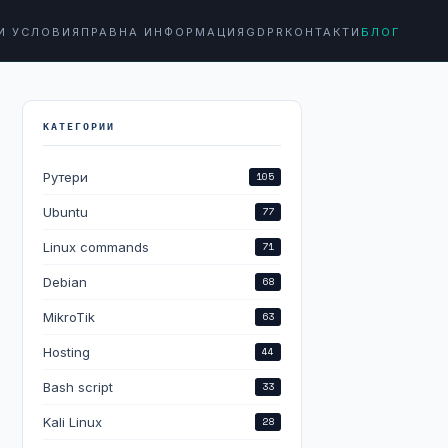
И УСЛОВИЯ
ПРАВНА ИНФОРМАЦИЯ
GDPR
КОНТАКТИ
БЛОГ
КАТЕГОРИИ
Рутери
105
Ubuntu
77
Linux commands
71
Debian
68
MikroTik
63
Hosting
44
Bash script
33
Kali Linux
28