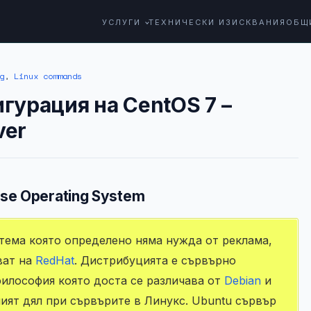
УСЛУГИ
ТЕХНИЧЕСКИ ИЗИСКВАНИЯ
ОБЩ
g
,
Linux commands
гурация на CentOS 7 –
ver
se Operating System
тема която определено няма нужда от реклама,
ват на
RedHat
. Дистрибуцията е сървърно
философия която доста се различава от
Debian
и
ият дял при сървърите в Линукс. Ubuntu сървър