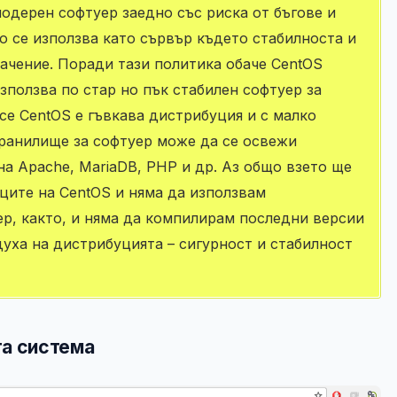
модерен софтуер заедно със риска от бъгове и
о се използва като сървър където стабилноста и
начение. Поради тази политика обаче CentOS
използва по стар но пък стабилен софтуер за
 се CentOS е гъвкава дистрибуция и с малко
хранилище за софтуер може да се освежи
а Apache, MariaDB, PHP и др. Аз общо взето ще
ците на CentOS и няма да използвам
р, както, и няма да компилирам последни версии
духа на дистрибуцията – сигурност и стабилност
та система