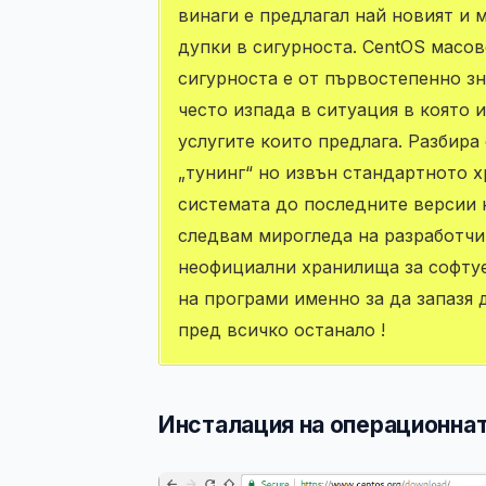
винаги е предлагал най новият и 
дупки в сигурноста. CentOS масов
сигурноста е от първостепенно з
често изпада в ситуация в която 
услугите които предлага. Разбира
„тунинг“ но извън стандартното 
системата до последните версии н
следвам мирогледа на разработчи
неофициални хранилища за софтуе
на програми именно за да запазя 
пред всичко останало !
Инсталация на операционна