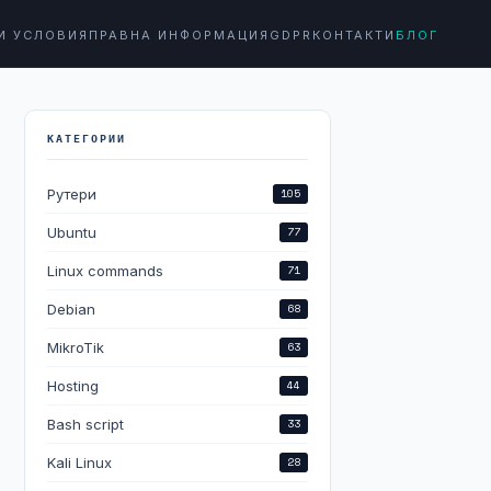
И УСЛОВИЯ
ПРАВНА ИНФОРМАЦИЯ
GDPR
КОНТАКТИ
БЛОГ
КАТЕГОРИИ
Рутери
105
Ubuntu
77
Linux commands
71
Debian
68
MikroTik
63
Hosting
44
Bash script
33
Kali Linux
28