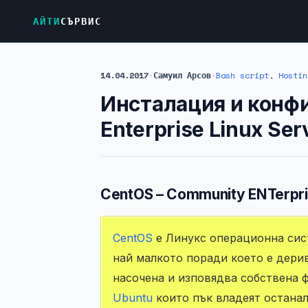
АЙТИ
СЪРВИС
14.04.2017
·
Самуил Арсов
·
Bash script
,
Hostin
Инсталация и конфи
Enterprise Linux Ser
CentOS – Community ENTerpri
CentOS
е Линукс операционна сис
най малкото поради което е дери
насочена и изповядва собствена 
Ubuntu
които пък владеят останал