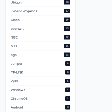
Ubiquiti
18
Киберсигурност
17
Cisco
16
openwrt
13
NIS2
12
Mail
11
bgp
11
Juniper
8
TP-LINK
6
ZyXEL
5
Windows
4
ChromeOS
4
Android
3