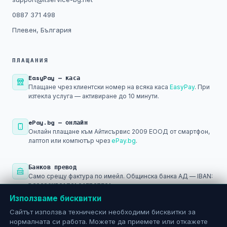
0887 371 498
Плевен, България
ПЛАЩАНИЯ
EasyPay — каса
Плащане чрез клиентски номер на всяка каса
EasyPay
. При
изтекла услуга — активиране до 10 минути.
ePay.bg — онлайн
Онлайн плащане към Айтисървис 2009 ЕООД от смартфон,
лаптоп или компютър чрез
ePay.bg
.
Банков превод
Само срещу фактура по имейл. Общинска банка АД — IBAN:
BG29SOMB91301045793501
Използваме бисквитки
PayPal
Сайтът използва технически необходими бисквитки за
Плащане след регистрация в
PayPal
— за международни и
нормалната си работа. Можете да приемете или откажете