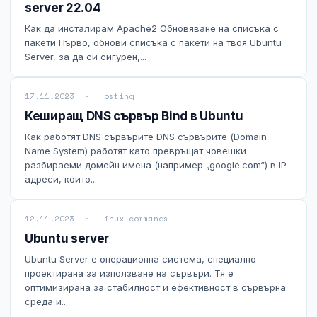
server 22.04
Технически изисквания
Как да инсталирам Apache2 Обновяване на списъка с
пакети Първо, обнови списъка с пакети на твоя Ubuntu
Общи условия
Server, за да си сигурен,...
Правна информация
17.11.2023 · Hosting
Кеширащ DNS сървър Bind в Ubuntu
GDPR
Как работят DNS сървърите DNS сървърите (Domain
Name System) работят като превръщат човешки
Контакти
разбираеми домейн имена (например „google.com“) в IP
адреси, които...
Блог
12.11.2023 · Linux commands
Ubuntu server
Ubuntu Server е операционна система, специално
проектирана за използване на сървъри. Тя е
оптимизирана за стабилност и ефективност в сървърна
среда и...