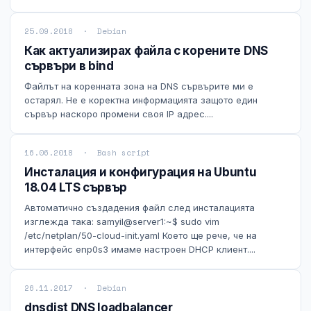
25.09.2018 · Debian
Как актуализирах файла с корените DNS
сървъри в bind
Файлът на коренната зона на DNS сървърите ми е
остарял. Не е коректна информацията защото един
сървър наскоро промени своя IP адрес....
16.06.2018 · Bash script
Инсталация и конфигурация на Ubuntu
18.04 LTS сървър
Автоматично създадения файл след инсталацията
изглежда така: samyil@server1:~$ sudo vim
/etc/netplan/50-cloud-init.yaml Което ще рече, че на
интерфейс enp0s3 имаме настроен DHCP клиент....
26.11.2017 · Debian
dnsdist DNS loadbalancer