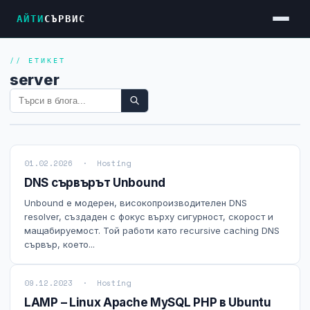
АЙТИ
СЪРВИС
// ЕТИКЕТ
Услуги
server
Достъп до Интернет
Резервен Интернет
Видеонаблюдение
01.02.2026 · Hosting
Фирмени мрежи
DNS сървърът Unbound
Firewall и VPN
Unbound е модерен, високопроизводителен DNS
resolver, създаден с фокус върху сигурност, скорост и
Хостинг и VPS сървъри
мащабируемост. Той работи като recursive caching DNS
сървър, което...
Колокация на сървъри
Абонаментна IT поддръжка
09.12.2023 · Hosting
LAMP – Linux Apache MySQL PHP в Ubuntu