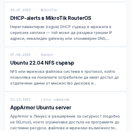
30.07.2023 · MikroTik
DHCP-alerts в MikroTik RouterOS
Нерегламентиран (rogue) DHCP сървър в мрежата е
сериозна заплаха — той може да раздава грешни IP
адреси, невалиден gateway или злонамерен DNS,...
07.09.2022 · Debian
Ubuntu 22.04 NFS сървър
NFS или мрежова файлова система е протокол, който
позволява на локалните потребители да имат достъп до
отдалечени данни от множество дискове и...
10.10.2021 · Linux commands
AppArmor Ubuntu server
AppArmor в Линукс е разширение за сигурност (подобно
на SELinux), което ограничава достъпа на програмите до
системни ресурси, файлове и мрежови възможности...