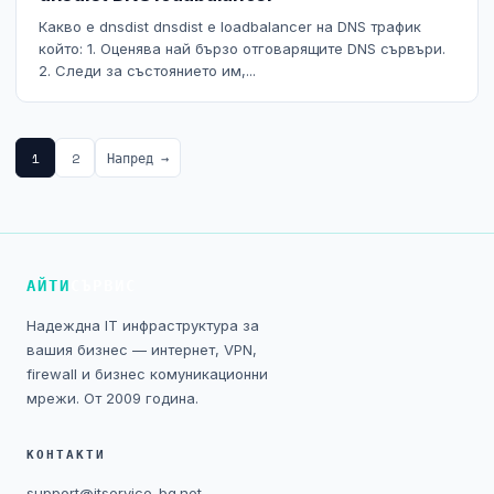
Какво е dnsdist dnsdist е loadbalancer на DNS трафик
който: 1. Оценява най бързо отговарящите DNS сървъри.
2. Следи за състоянието им,...
1
2
Напред →
АЙТИ
СЪРВИС
Надеждна IT инфраструктура за
вашия бизнес — интернет, VPN,
firewall и бизнес комуникационни
мрежи. От 2009 година.
КОНТАКТИ
support@itservice-bg.net