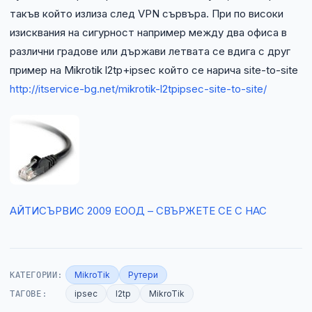
такъв който излиза след VPN сървъра. При по високи
изисквания на сигурност например между два офиса в
различни градове или държави летвата се вдига с друг
пример на Mikrotik l2tp+ipsec който се нарича site-to-site
http://itservice-bg.net/mikrotik-l2tpipsec-site-to-site/
АЙТИСЪРВИС 2009 ЕООД – СВЪРЖЕТЕ СЕ С НАС
КАТЕГОРИИ:
MikroTik
Рутери
ТАГОВЕ:
ipsec
l2tp
MikroTik