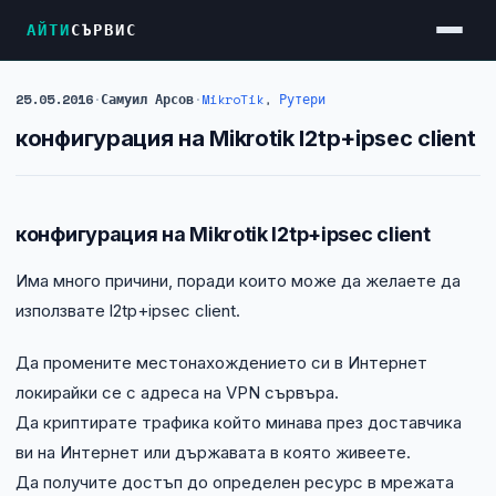
АЙТИ
СЪРВИС
25.05.2016
·
Самуил Арсов
·
MikroTik
,
Рутери
Услуги
конфигурация на Mikrotik l2tp+ipsec client
Достъп до Интернет
Резервен Интернет
конфигурация на Mikrotik l2tp+ipsec client
Видеонаблюдение
Има много причини, поради които може да желаете да
Фирмени мрежи
използвате l2tp+ipsec client.
Firewall и VPN
Да промените местонахождението си в Интернет
Хостинг и VPS сървъри
локирайки се с адреса на VPN сървъра.
Колокация на сървъри
Да криптирате трафика който минава през доставчика
Абонаментна IT поддръжка
ви на Интернет или държавата в която живеете.
Да получите достъп до определен ресурс в мрежата