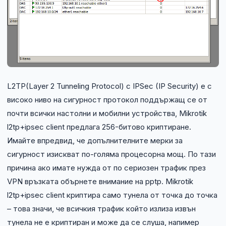
L2TP(Layer 2 Tunneling Protocol) с IPSec (IP Security) е с
високо ниво на сигурност протокол поддържащ се от
почти всички настолни и мобилни устройства, Mikrotik
l2tp+ipsec client предлага 256-битово криптиране.
Имайте впредвид, че допълнителните мерки за
сигурност изискват по-голяма процесорна мощ. По тази
причина ако имате нужда от по сериозен трафик през
VPN връзката обърнете внимание на pptp. Mikrotik
l2tp+ipsec client криптира само тунела от точка до точка
– това значи, че всичкия трафик който излиза извън
тунела не е криптиран и може да се слуша, напимер