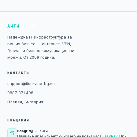
АЙТИ
СЪРВИС
Надеждна IT инфраструктура за
вашия бизнес — интернет, VPN,
firewall и бизнес комуникационни
мрежи. От 2009 година.
КОНТАКТИ
support@itservice-bg.net
0887 371 498
Плевен, България
ПЛАЩАНИЯ
EasyPay — каса
Плащане чрез клиентски номер на всяка каса
EasyPay
. При