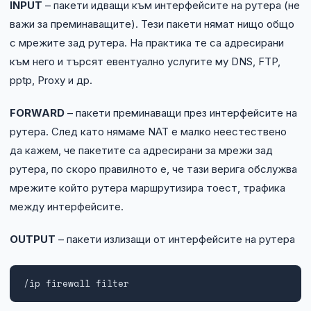
INPUT
– пакети идващи към интерфейсите на рутера (не
важи за преминаващите). Тези пакети нямат нищо общо
с мрежите зад рутера. На практика те са адресирани
към него и търсят евентуално услугите му DNS, FTP,
pptp, Proxy и др.
FORWARD
– пакети преминаващи през интерфейсите на
рутера. След като нямаме NAT е малко неестествено
да кажем, че пакетите са адресирани за мрежи зад
рутера, по скоро правилното е, че тази верига обслужва
мрежите който рутера маршрутизира тоест, трафика
между интерфейсите.
OUTPUT
– пакети излизащи от интерфейсите на рутера
/ip firewall filter