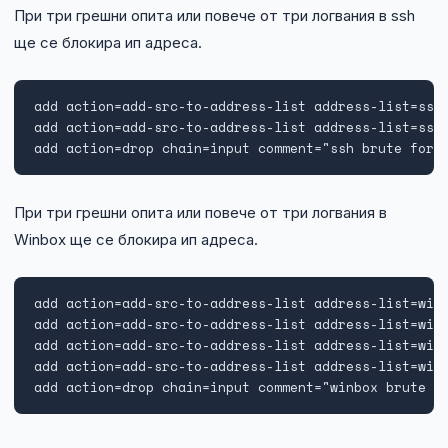
При три грешни опита или повече от три логвания в ssh
ще се блокира ип адреса.
add action=add-src-to-address-list address-list=ssh_
add action=add-src-to-address-list address-list=ssh_
add action=drop chain=input comment="ssh brute forc
При три грешни опита или повече от три логвания в
Winbox ще се блокира ип адреса.
add action=add-src-to-address-list address-list=win
add action=add-src-to-address-list address-list=winb
add action=add-src-to-address-list address-list=winb
add action=add-src-to-address-list address-list=winb
add action=drop chain=input comment="winbox brute f