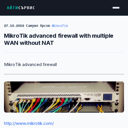
АЙТИ
СЪРВИС
27.10.2016
·
Самуил Арсов
·
MikroTik
Услуги
МikroТik advanced firewall with multiple
Достъп до Интернет
WAN without NAT
Резервен Интернет
Видеонаблюдение
МikroТik advanced firewall
Фирмени мрежи
Firewall и VPN
Хостинг и VPS сървъри
Колокация на сървъри
Абонаментна IT поддръжка
http://www.mikrotik.com/