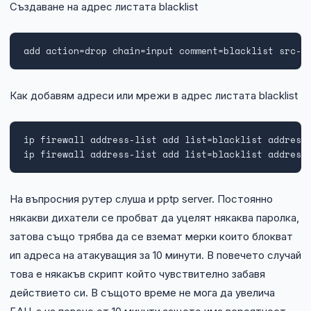
Създаване на адрес листата blacklist
add action=drop chain=input comment=blacklist src-a
Как добавям адреси или мрежи в адрес листата blacklist
ip firewall address-list add list=blacklist address=
ip firewall address-list add list=blacklist address
На въпросния рутер слуша и pptp server. Постоянно
някакви дихатели се пробват да уцелят някаква паролка,
затова също трябва да се вземат мерки които блокват
ип адреса на атакуващия за 10 минути. В повечето случай
това е някакъв скрипт който чувствително забавя
действието си. В същото време не мога да увелича