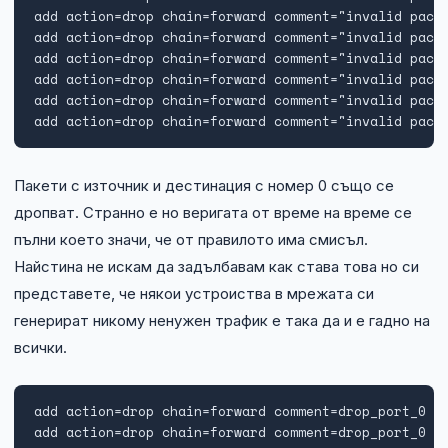
add action=drop chain=forward comment="invalid packe
add action=drop chain=forward comment="invalid packe
add action=drop chain=forward comment="invalid packe
add action=drop chain=forward comment="invalid packe
add action=drop chain=forward comment="invalid packe
add action=drop chain=forward comment="invalid pack
Пакети с източник и дестинация с номер 0 също се
дропват. Странно е но веригата от време на време се
пълни което значи, че от правилото има смисъл.
Найстина не искам да задълбавам как става това но си
представете, че някои устроиства в мрежата си
генерират никому ненужен трафик е така да и е гадно на
всички.
add action=drop chain=forward comment=drop_port_0 pr
add action=drop chain=forward comment=drop_port_0 ds