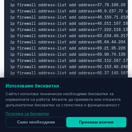
ip firewall address-list add address=37.78.188.20 co
ip firewall address-list add address=46.0.237.72 com
ip firewall address-list add address=46.150.71.219 c
ip firewall address-list add address=46.211.197.180 
ip firewall address-list add address=77.222.116.137 
ip firewall address-list add address=83.234.49.217 c
ip firewall address-list add address=85.64.44.204 co
ip firewall address-list add address=89.21.95.226 co
ip firewall address-list add address=89.90.74.138 co
ip firewall address-list add address=92.112.167.179 
ip firewall address-list add address=92.153.49.242 c
ip firewall address-list add address=92.37.142.107 c
ip firewall address-list add address=93.177.249.150 
ip firewall address-list add address=95.32.80.175 co
Използваме бисквитки
ip firewall address-list add address=109.194.27.202 
Сайтът използва технически необходими бисквитки за
ip firewall address-list add address=109.222.184.221
нормалната си работа. Можете да приемете или откажете
ip firewall address-list add address=178.121.107.110
допълнителни бисквитки за статистика и функционалност.
ip firewall address-list add address=178.185.51.250 
Политика за бисквитки
ip firewall address-list add address=178.219.88.0 co
ip firewall address-list add address=178.64.82.203 c
Само необходими
Приемам всички
ip firewall address-list add address=178.89.37.138 c