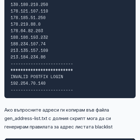
130.180.210.250

178.121.107.110

178.185.51.250

178.219.88.0

178.64.82.203

188.186.193.232

188.234.107.74

213.135.157.109

213.184.234.86

-------------------------

#########################

INVALID POSTFIX LOGIN

192.254.70.140

-------------------------
Ако въпросните адреси ги копирам във файла
gen_address-list.txt с долния скрипт мога да си
генерирам правилата за адрес листата blacklist