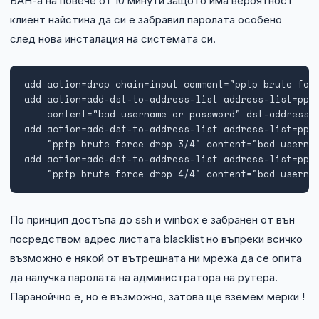
БАН-а на повече от 10 минути защото има вероятност
клиент найстина да си е забравил паролата особено
след нова инсталация на системата си.
add action=drop chain=input comment="pptp brute forc
add action=add-dst-to-address-list address-list=pptp
    content="bad username or password" dst-address-l
add action=add-dst-to-address-list address-list=pptp
    "pptp brute force drop 3/4" content="bad usernam
add action=add-dst-to-address-list address-list=pptp
    "pptp brute force drop 4/4" content="bad userna
По принцип достъпа до ssh и winbox е забранен от вън
посредством адрес листата blacklist но въпреки всичко
възможно е някой от вътрешната ни мрежа да се опита
да налучка паролата на администратора на рутера.
Паранойчно е, но е възможно, затова ще вземем мерки !