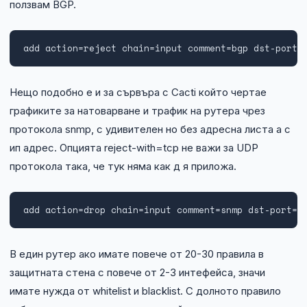
ползвам BGP.
add action=reject chain=input comment=bgp dst-port=
Нещо подобно е и за сървъра с Cacti който чертае
графиките за натоварване и трафик на рутера чрез
протокола snmp, с удивителен но без адресна листа а с
ип адрес. Опцията reject-with=tcp не важи за UDP
протокола така, че тук няма как д я приложа.
add action=drop chain=input comment=snmp dst-port=1
В един рутер ако имате повече от 20-30 правила в
защитната стена с повече от 2-3 интефейса, значи
имате нужда от whitelist и blacklist. С долното правило