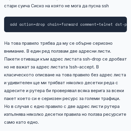
стари суича Сиско на която не мога да пусна ssh
add action=drop chain=forward comment=telnet dst-po
На това правило трябва да му се обърне сериозно
внимание. В един ред ползвам две адресни листи.
Пакети отиващи към адрес листата ssh-drop се дробват
но не важат за адрес листата !ssh-accept. В
класическото описване на това правило без адрес листа
и удивителен ще ми трябват няколко десетки реда с
адресите и рутера би проверявал всяка верига за всеки
пакет което си е сериозен ресурс за големи трафици.
Но в случая с едно правило с две адрес листи рутера
изпълнява няколко десетки правила но ползва ресурсите
само като едно.