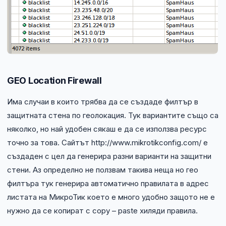
GEO Location Firewall
Има случаи в които трябва да се създаде филтър в
защитната стена по геолокация. Тук вариантите също са
няколко, но най удобен сякаш е да се използва ресурс
точно за това. Сайтът http://www.mikrotikconfig.com/ е
създаден с цел да генерира разни варианти на защитни
стени. Аз определно не ползвам такива неща но гео
филтъра тук генерира автоматично правилата в адрес
листата на МикроТик което е много удобно защото не е
нужно да се копират с copy – paste хиляди правила.