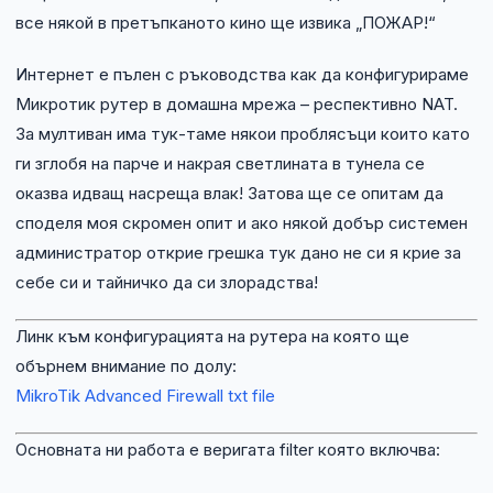
все някой в претъпканото кино ще извика „ПОЖАР!“
Интернет е пълен с ръководства как да конфигурираме
Микротик рутер в домашна мрежа – респективно NAT.
За мултиван има тук-таме някои проблясъци които като
ги зглобя на парче и накрая светлината в тунела се
оказва идващ насреща влак! Затова ще се опитам да
споделя моя скромен опит и ако някой добър системен
администратор открие грешка тук дано не си я крие за
себе си и тайничко да си злорадства!
Линк към конфигурацията на рутера на която ще
обърнем внимание по долу:
MikroTik Advanced Firewall txt file
Основната ни работа е веригата filter която включва: