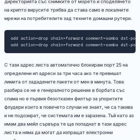
директорията със снимките от морето и споделянето
на крипто вирусите трябва да става само в локалните
мрежи на потребителите зад техните домашни рутери.
add action=drop chain=forward comment=samba dst-port
add action=drop chain=forward comment=samba dst-por
С тази адрес листа автоматично блокирам порт 25 на
определени ип адреси за три часа ако те превишат
лимита от зададените пакети от мен в минута. Това
разбира се не е генералното решение в борбата със
спама но е първия безотказен филтър за упоритите
флудери които в повечето случаи не знаят, че са такива
и не подозират, че системата им е заразена. Тъй като аз
имам два мейл сървъра те ще попаднат в тази адрес
листа и няма да могат да изпращат електронни