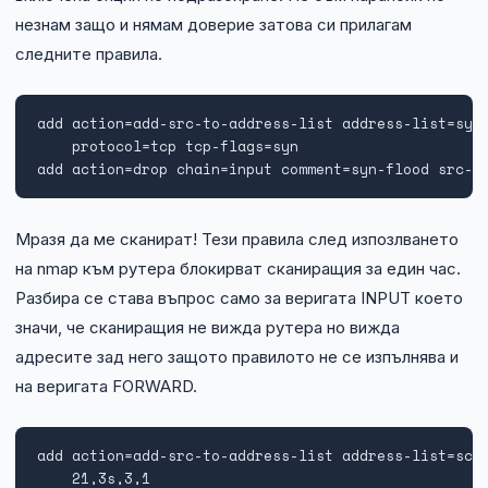
незнам защо и нямам доверие затова си прилагам
следните правила.
add action=add-src-to-address-list address-list=syn-
    protocol=tcp tcp-flags=syn

add action=drop chain=input comment=syn-flood src-a
Мразя да ме сканират! Тези правила след изпозлването
на nmap към рутера блокирват сканиращия за един час.
Разбира се става въпрос само за веригата INPUT което
значи, че сканиращия не вижда рутера но вижда
адресите зад него защото правилото не се изпълнява и
на веригата FORWARD.
add action=add-src-to-address-list address-list=scan
    21,3s,3,1
