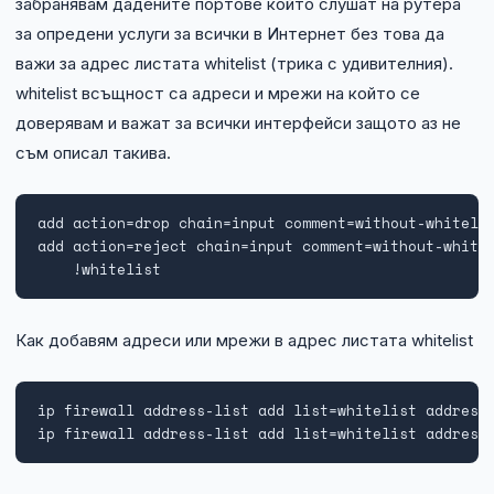
забранявам дадените портове който слушат на рутера
за опредени услуги за всички в Интернет без това да
важи за адрес листата whitelist (трика с удивителния).
whitelist всъщност са адреси и мрежи на който се
доверявам и важат за всички интерфейси защото аз не
съм описал такива.
add action=drop chain=input comment=without-whitelis
add action=reject chain=input comment=without-whitel
    !whitelist
Как добавям адреси или мрежи в адрес листата whitelist
ip firewall address-list add list=whitelist address=
ip firewall address-list add list=whitelist address