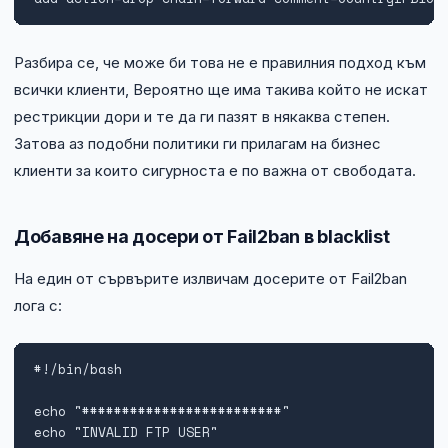
Разбира се, че може би това не е правилния подход към
всички клиенти, Вероятно ще има такива който не искат
рестрикции дори и те да ги пазят в някаква степен.
Затова аз подобни политики ги прилагам на бизнес
клиенти за които сигурноста е по важна от свободата.
Добавяне на досери от Fail2ban в blacklist
На един от сървърите излвичам досерите от Fail2ban
лога с:
#!/bin/bash

echo "#########################"

echo "INVALID FTP USER"
