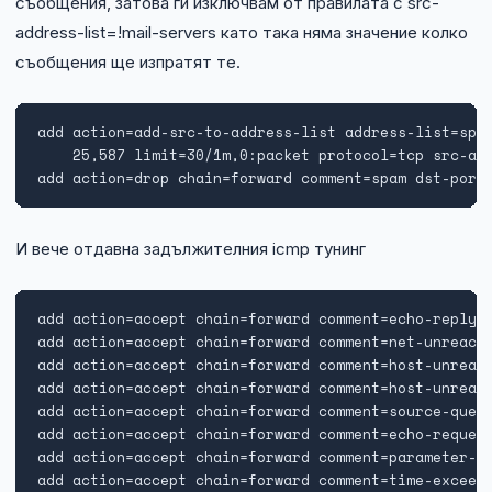
съобщения, затова ги изключвам от правилата с src-
address-list=!mail-servers като така няма значение колко
съобщения ще изпратят те.
add action=add-src-to-address-list address-list=spam
    25,587 limit=30/1m,0:packet protocol=tcp src-add
add action=drop chain=forward comment=spam dst-port
И вече отдавна задължителния icmp тунинг
add action=accept chain=forward comment=echo-reply i
add action=accept chain=forward comment=net-unreacha
add action=accept chain=forward comment=host-unreach
add action=accept chain=forward comment=host-unreach
add action=accept chain=forward comment=source-quenc
add action=accept chain=forward comment=echo-request
add action=accept chain=forward comment=parameter-ba
add action=accept chain=forward comment=time-exceed 