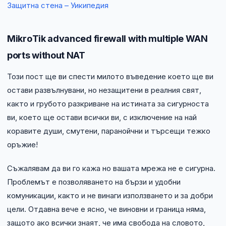
Защитна стена – Уикипедия
NIS2
Технически изисквания
МikroТik advanced firewall with multiple WAN
ports without NAT
Общи условия
Този пост ще ви спести милото въведение което ще ви
Правна информация
остави развълнувани, но незащитени в реалния свят,
както и грубото разкриване на истината за сигурноста
GDPR
ви, което ще остави всички ви, с изключение на най
коравите души, смутени, паранойчни и търсещи тежко
Контакти
оръжие!
Блог
Съжалявам да ви го кажа но вашата мрежа не е сигурна.
Проблемът е позволяването на бързи и удобни
комуникации, както и не винаги използването и за добри
цели. Отдавна вече е ясно, че виновни и граница няма,
защото ако всички знаят, че има свобода на словото,