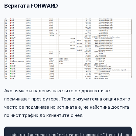
Веригата FORWARD
Ако няма съвпадения пакетите се дропват и не
преминават през рутера. Това е изумителна опция която
често се подминава но истината е, че найстина достига
по чист трафик до клиентите с нея.
add action=drop chain=forward comment="invalid packe