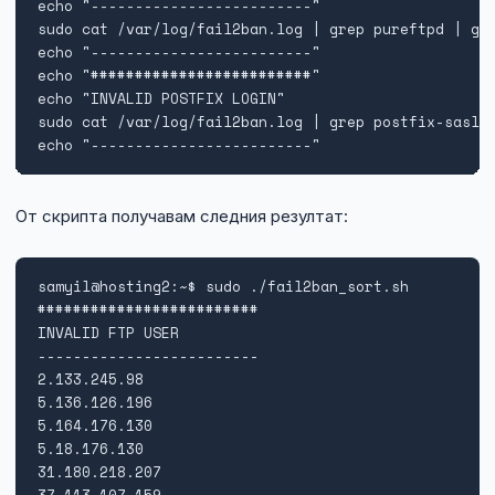
echo "-------------------------"

sudo cat /var/log/fail2ban.log | grep pureftpd | gre
echo "-------------------------"

echo "#########################"

echo "INVALID POSTFIX LOGIN"

sudo cat /var/log/fail2ban.log | grep postfix-sasl |
echo "-------------------------"
От скрипта получавам следния резултат:
samyil@hosting2:~$ sudo ./fail2ban_sort.sh 

#########################

INVALID FTP USER

-------------------------

2.133.245.98

5.136.126.196

5.164.176.130

5.18.176.130

31.180.218.207

37.113.107.159
