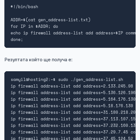
#!/bin/bash

ADDR=$(cat gen_address-list.txt)

for IP in $ADDR; do

echo ip firewall address-list add address=$IP commen
done;
Резултата който ще получа е:
samyil@hosting2:~$ sudo ./gen_address-list.sh 

ip firewall address-list add address=2.133.245.98 co
ip firewall address-list add address=5.136.126.196 c
ip firewall address-list add address=5.164.176.130 c
ip firewall address-list add address=5.18.176.130 co
ip firewall address-list add address=31.180.218.207 
ip firewall address-list add address=37.113.107.159 
ip firewall address-list add address=37.232.160.132 
ip firewall address-list add address=37.29.7.45 comm
ip firewall address-list add address=37.45.124.52 co