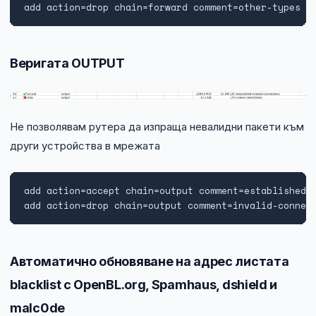
add action=drop chain=forward comment=other-types p
Веригата OUTPUT
Не позволявам рутера да изпраща невалидни пакети към
други устройства в мрежата
add action=accept chain=output comment=established-r
add action=drop chain=output comment=invalid-connec
Автоматично обновяване на адрес листата
blacklist с OpenBL.org, Spamhaus, dshield и
malc0de