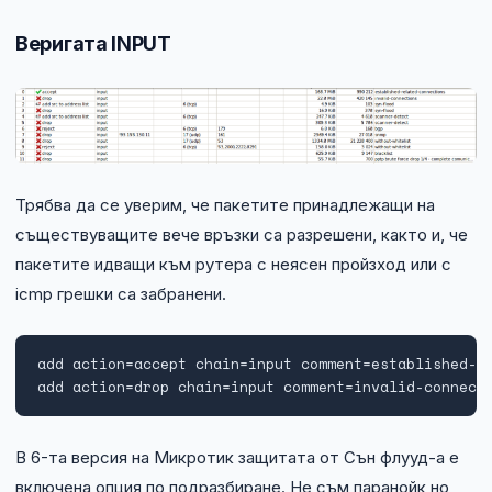
Веригата INPUT
Трябва да се уверим, че пакетите принадлежащи на
съществуващите вече връзки са разрешени, както и, че
пакетите идващи към рутера с неясен пройзход или с
icmp грешки са забранени.
add action=accept chain=input comment=established-re
add action=drop chain=input comment=invalid-connect
В 6-та версия на Микротик защитата от Сън флууд-а е
включена опция по подразбиране. Не съм паранойк но