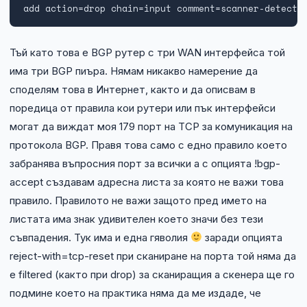
add action=drop chain=input comment=scanner-detect 
Тъй като това е BGP рутер с три WAN интерфейса той
има три BGP пиъра. Нямам никакво намерение да
споделям това в Интернет, както и да описвам в
поредица от правила кои рутери или пък интерфейси
могат да виждат моя 179 порт на TCP за комуникация на
протокола BGP. Правя това само с едно правило което
забранява въпросния порт за всички а с опцията !bgp-
accept създавам адресна листа за която не важи това
правило. Правилото не важи защото пред името на
листата има знак удивителен което значи без тези
съвпадения. Тук има и една гяволия
заради опцията
reject-with=tcp-reset при сканиране на порта той няма да
е filtered (както при drop) за сканиращия а скенера ще го
подмине което на практика няма да ме издаде, че