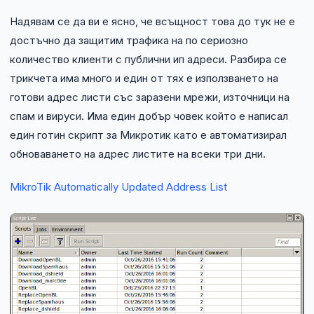
Надявам се да ви е ясно, че всъщност това до тук не е
достъчно да защитим трафика на по сериозно
количество клиенти с публични ип адреси. Разбира се
трикчета има много и един от тях е използването на
готови адрес листи със заразени мрежи, източници на
спам и вируси. Има един добър човек който е написал
един готин скрипт за Микротик като е автоматизирал
обноваването на адрес листите на всеки три дни.
MikroTik Automatically Updated Address List