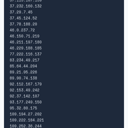
37.232.160.132

37.29.7.45

37.45.124.52

37.78.188.20

46.0.237.72

46.150.71.219

46.211.197.180

46.229.188.185

77.222.116.137

83.234.49.217

85.64.44.204

89.21.95.226

89.90.74.138

92.112.167.179

92.153.49.242

92.37.142.107

93.177.249.150

95.32.80.175

109.194.27.202

109.222.184.221

109.252.36.244
