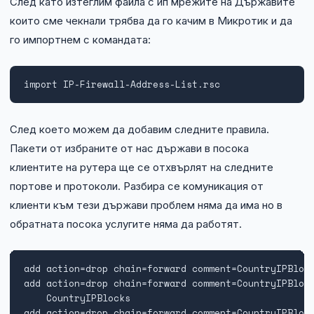
След като изтеглим файла с ип мрежите на Държавите
които сме чекнали трябва да го качим в Микротик и да
го импортнем с командата:
import IP-Firewall-Address-List.rsc
След което можем да добавим следните правила.
Пакети от избраните от нас държави в посока
клиентите на рутера ще се отхвърлят на следните
портове и протоколи. Разбира се комуникация от
клиенти към тези държави проблем няма да има но в
обратната посока услугите няма да работят.
add action=drop chain=forward comment=CountryIPBlock
add action=drop chain=forward comment=CountryIPBlock
    CountryIPBlocks

add action=drop chain=forward comment=CountryIPBloc