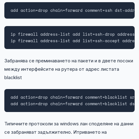
add action=drop chain=forward comment=ssh dst-addre
ip firewall address-list add list=ssh-drop address=1
ip firewall address-list add list=ssh-accept addres
Забранява се преминаването на пакети и в двете посоки
между интерфейсите на рутера от адрес листата
blacklist
add action=drop chain=forward comment=blacklist src-
add action=drop chain=forward comment=blacklist dst
Типичните протоколи за windows лан споделяне на данни
се забраняват задължително. Итриването на