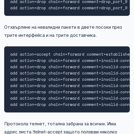
add action=drop chain=forward comment=drop_port_0 pr
add action=drop chain=forward comment=drop_port_0 d
Отхвърляне на невалидни пакети в двете посоки през
трите интерфейса и на трите доставчика.
add action=accept chain=forward comment=established-
add action=drop chain=forward comment=invalid-connec
add action=drop chain=forward comment=invalid-connec
add action=drop chain=forward comment=invalid-connec
add action=drop chain=forward comment=invalid-connec
add action=drop chain=forward comment=invalid-connec
add action=drop chain=forward comment=invalid-connec
add action=drop chain=forward comment=invalid-connec
add action=drop chain=forward comment=invalid-conne
Протокола телнет, тотална забрана за всички. Има
адрес листа !telnet-accept защото ползвам няколко