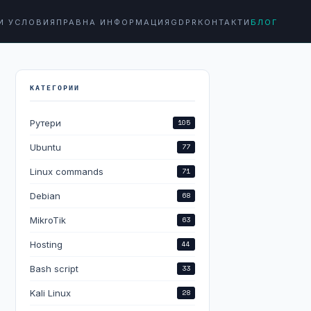
И УСЛОВИЯ
ПРАВНА ИНФОРМАЦИЯ
GDPR
КОНТАКТИ
БЛОГ
КАТЕГОРИИ
Рутери
105
Ubuntu
77
Linux commands
71
Debian
68
MikroTik
63
Hosting
44
Bash script
33
Kali Linux
28