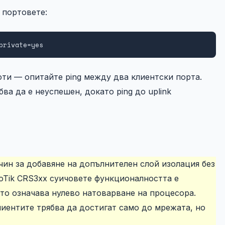
 портовете:
private=yes
боти — опитайте ping между два клиентски порта.
ва да е неуспешен, докато ping до uplink
начин за добавяне на допълнителен слой изолация без
oTik CRS3xx суичовете функционалността е
то означава нулево натоварване на процесора.
лиентите трябва да достигат само до мрежата, но