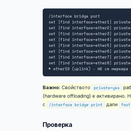
/interface bridge port

set [find interface=ether1] private=
set [find interface=ether2] private=
set [find interface=ether3] private=
set [find interface=ether4] private=
set [find interface=ether5] private=
set [find interface=ether6] private=
set [find interface=ether7] private=
set [find interface=ether8] private=
# ether10 (uplink) - НЕ се маркира 
Важно:
Свойството
раб
private=yes
(hardware offloading) е активирано.
с
дали
/interface bridge print
fast
Проверка