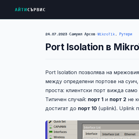
АЙТИ
СЪРВИС
24.07.2023
·
Самуил Арсов
·
MikroTik
,
Рутери
Port Isolation в Mik
Port Isolation позволява на мрежо
между определени портове на суич,
проста: клиентски порт вижда само u
Типичен случай:
порт 1
и
порт 2
не к
достигат до
порт 10
(uplink). Uplink