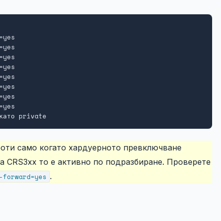
yes

yes

yes

yes

yes

yes

yes

yes

като private
оти само когато хардуерното превключване
 На CRS3xx то е активно по подразбиране. Проверете
.
-forward=yes