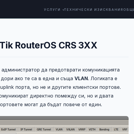
УСЛУГИ
ТЕХНИЧЕСКИ ИЗИСКВАНИЯ
ОБЩ
roTik RouterOS CRS 3XX
вия администратор да предотврати комуникацията
 дори ако те са в една и съща
VLAN
. Логиката е
plink порта, но не и другите клиентски портове.
омуникират директно помежду си, но и двата
 портовете могат да бъдат повече от един.