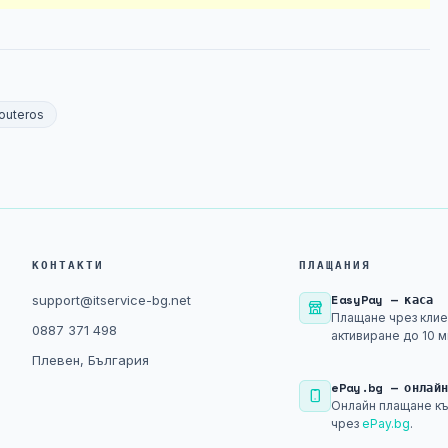
routeros
КОНТАКТИ
ПЛАЩАНИЯ
EasyPay — каса
support@itservice-bg.net
Плащане чрез клие
0887 371 498
активиране до 10 м
Плевен, България
ePay.bg — онлай
Онлайн плащане къ
чрез
ePay.bg
.