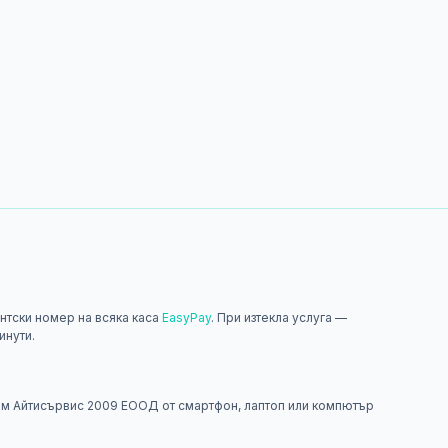
нтски номер на всяка каса
EasyPay
. При изтекла услуга —
инути.
н
м Айтисървис 2009 ЕООД от смартфон, лаптоп или компютър