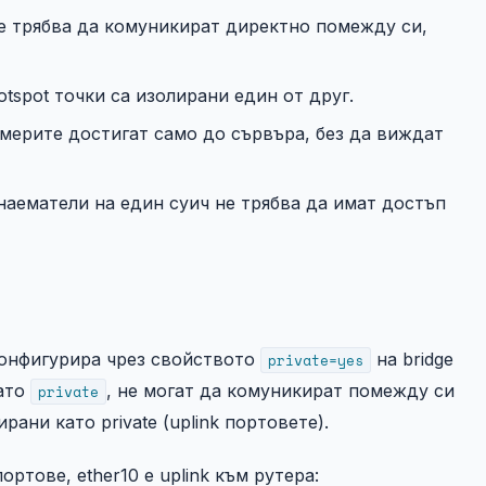
е трябва да комуникират директно помежду си,
tspot точки са изолирани един от друг.
мерите достигат само до сървъра, без да виждат
аематели на един суич не трябва да имат достъп
 конфигурира чрез свойството
на bridge
private=yes
като
, не могат да комуникират помежду си
private
рани като private (uplink портовете).
ортове, ether10 е uplink към рутера: