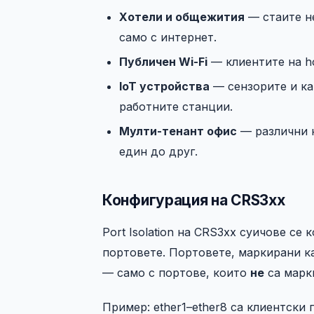
Хотели и общежития
— стаите н
само с интернет.
Публичен Wi-Fi
— клиентите на ho
IoT устройства
— сензорите и ка
работните станции.
Мулти-тенант офис
— различни н
един до друг.
Конфигурация на CRS3xx
Port Isolation на CRS3xx суичове се
портовете. Портовете, маркирани 
— само с портове, които
не
са марки
Пример: ether1–ether8 са клиентски п