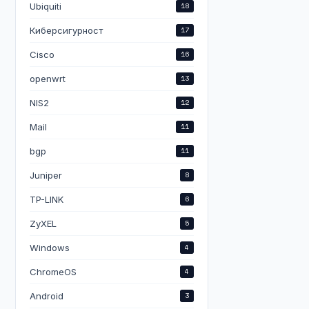
Ubiquiti
18
Киберсигурност
17
Cisco
16
openwrt
13
NIS2
12
Mail
11
bgp
11
Juniper
8
TP-LINK
6
ZyXEL
5
Windows
4
ChromeOS
4
Android
3