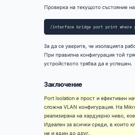
Проверка на текущото състояние на
/interface bridge port print where 
За да се уверите, че изолацията ра
При правилна конфигурация той тряб
устройството трябва да е успешен.
Заключение
Port Isolation е прост и ефективен 
сложна VLAN конфигурация. На Mikr
реализирана на хардуерно ниво, кое
Идеален за всички среди, в които к
не и един до друг.