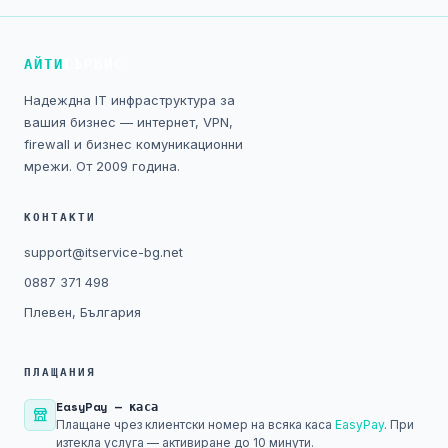
Технически изисквания
АЙТИ
СЪРВИС
Общи условия
Надеждна IT инфраструктура за
Правна информация
вашия бизнес — интернет, VPN,
firewall и бизнес комуникационни
GDPR
мрежи. От 2009 година.
Контакти
КОНТАКТИ
support@itservice-bg.net
Блог
0887 371 498
Плевен, България
ПЛАЩАНИЯ
EasyPay — каса
Плащане чрез клиентски номер на всяка каса
EasyPay
. При
изтекла услуга — активиране до 10 минути.