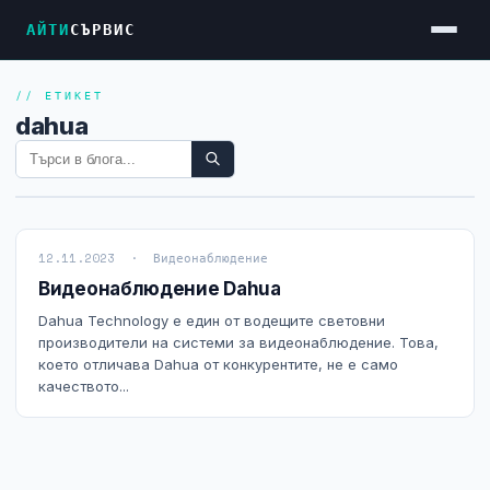
АЙТИ
СЪРВИС
// ЕТИКЕТ
Услуги
dahua
Достъп до Интернет
Резервен Интернет
Видеонаблюдение
12.11.2023 · Видеонаблюдение
Фирмени мрежи
Видеонаблюдение Dahua
Firewall и VPN
Dahua Technology е един от водещите световни
производители на системи за видеонаблюдение. Това,
Хостинг и VPS сървъри
което отличава Dahua от конкурентите, не е само
качеството...
Колокация на сървъри
Абонаментна IT поддръжка