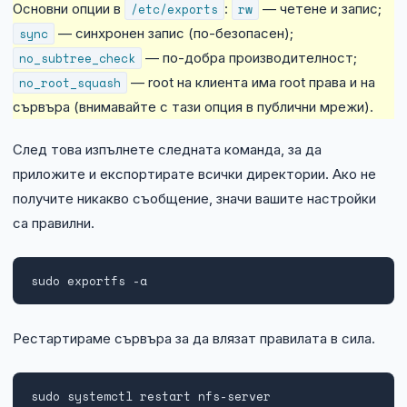
Основни опции в
/etc/exports
:
rw
— четене и запис;
sync
— синхронен запис (по-безопасен);
no_subtree_check
— по-добра производителност;
no_root_squash
— root на клиента има root права и на
сървъра (внимавайте с тази опция в публични мрежи).
След това изпълнете следната команда, за да
приложите и експортирате всички директории. Ако не
получите никакво съобщение, значи вашите настройки
са правилни.
sudo exportfs -a
Рестартираме сървъра за да влязат правилата в сила.
sudo systemctl restart nfs-server
