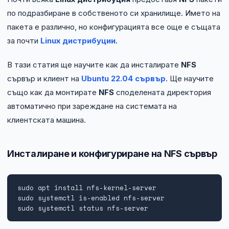
по подразбиране в собственото си хранилище. Името на
пакета е различно, но конфигурацията все още е същата
за почти
Linux дистрибуции
.
В тази статия ще научите как да инсталирате
NFS
сървър и клиент на
Ubuntu 22.04 сървър
. Ще научите
също как да монтирате
NFS
споделената директория
автоматично при зареждане на системата на
клиентската машина.
Инсталиране и конфигуриране на NFS сървър
sudo apt install nfs-kernel-server

sudo systemctl is-enabled nfs-server

sudo systemctl status nfs-server