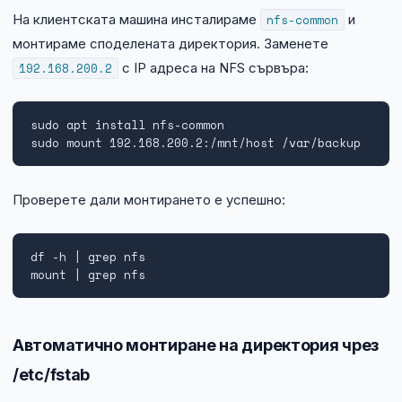
На клиентската машина инсталираме
nfs-common
и
монтираме споделената директория. Заменете
192.168.200.2
с IP адреса на NFS сървъра:
sudo apt install nfs-common

sudo mount 192.168.200.2:/mnt/host /var/backup
Проверете дали монтирането е успешно:
df -h | grep nfs

mount | grep nfs
Автоматично монтиране на директория чрез
/etc/fstab