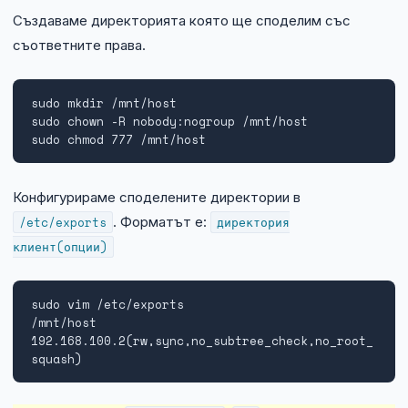
Създаваме директорията която ще споделим със
съответните права.
sudo mkdir /mnt/host

sudo chown -R nobody:nogroup /mnt/host

sudo chmod 777 /mnt/host
Конфигурираме споделените директории в
/etc/exports
. Форматът е:
директория
клиент(опции)
sudo vim /etc/exports

/mnt/host 
192.168.100.2(rw,sync,no_subtree_check,no_root_
squash)