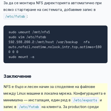
За да се монтира NFS директорията автоматично при
всяко стартиране на системата, добавяме запис в
/etc/fstab
:
sudo umount /mnt/nfs1

sudo vim /etc/fstab

192.168.200.2:/mnt/host /var/backup   nfs 
auto,nofail,noatime,nolock,intr,tcp,actimeo=180
0 0 0

sudo mount -a
Заключение
NFS е бърз и лесен начин за споделяне на файлове
между Linux машини в локална мрежа. Конфигурацията е
минимална — инсталация, един ред в
/etc/exports
и
запис в
/etc/fstab
на клиента. За production среди