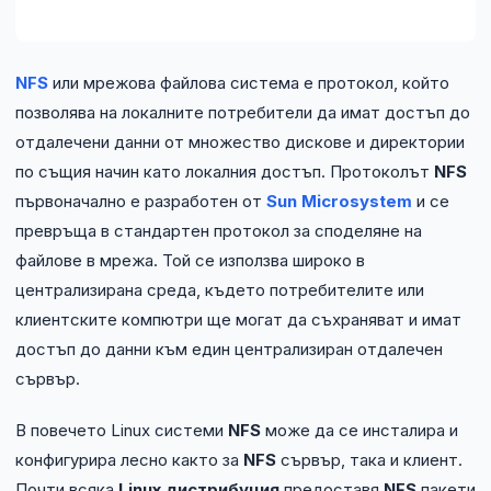
NIS2
Технически изисквания
NFS
или мрежова файлова система е протокол, който
позволява на локалните потребители да имат достъп до
Общи условия
отдалечени данни от множество дискове и директории
по същия начин като локалния достъп. Протоколът
NFS
Правна информация
първоначално е разработен от
Sun Microsystem
и се
превръща в стандартен протокол за споделяне на
GDPR
файлове в мрежа. Той се използва широко в
централизирана среда, където потребителите или
Контакти
клиентските компютри ще могат да съхраняват и имат
достъп до данни към един централизиран отдалечен
Блог
сървър.
В повечето Linux системи
NFS
може да се инсталира и
конфигурира лесно както за
NFS
сървър, така и клиент.
Почти всяка
Linux дистрибуция
предоставя
NFS
пакети