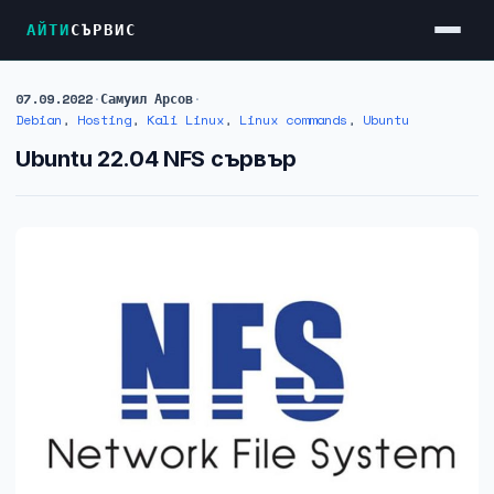
АЙТИ
СЪРВИС
07.09.2022
·
Самуил Арсов
·
Услуги
Debian
,
Hosting
,
Kali Linux
,
Linux commands
,
Ubuntu
Достъп до Интернет
Ubuntu 22.04 NFS сървър
Резервен Интернет
Видеонаблюдение
Фирмени мрежи
Firewall и VPN
Хостинг и VPS сървъри
Колокация на сървъри
Абонаментна IT поддръжка