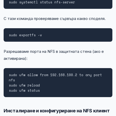
sudo systemctl status nfs-server
С тази команда проверяваме сървъра какво споделя.
sudo exportfs -v
Разрешаваме порта на NFS в защитната стена (ако е
активирана):
sudo ufw allow from 192.168.100.2 to any port 
nfs

sudo ufw reload

sudo ufw status
Инсталиране и конфигуриране на NFS клиент