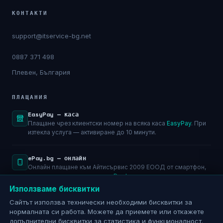
КОНТАКТИ
support@itservice-bg.net
0887 371 498
Плевен, България
ПЛАЩАНИЯ
EasyPay — каса
Плащане чрез клиентски номер на всяка каса
EasyPay
. При
изтекла услуга — активиране до 10 минути.
ePay.bg — онлайн
Онлайн плащане към Айтисървис 2009 ЕООД от смартфон,
лаптоп или компютър чрез
ePay.bg
.
Използваме бисквитки
Банков превод
Сайтът използва технически необходими бисквитки за
Само срещу фактура по имейл. Общинска банка АД — IBAN:
нормалната си работа. Можете да приемете или откажете
BG29SOMB91301045793501
допълнителни бисквитки за статистика и функционалност.