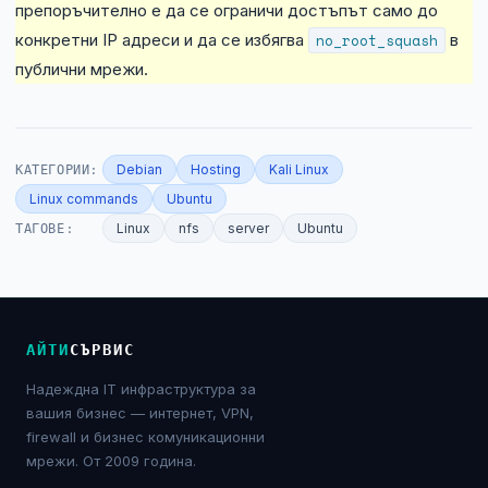
препоръчително е да се ограничи достъпът само до
конкретни IP адреси и да се избягва
no_root_squash
в
публични мрежи.
КАТЕГОРИИ:
Debian
Hosting
Kali Linux
Linux commands
Ubuntu
ТАГОВЕ:
Linux
nfs
server
Ubuntu
АЙТИ
СЪРВИС
Надеждна IT инфраструктура за
вашия бизнес — интернет, VPN,
firewall и бизнес комуникационни
мрежи. От 2009 година.