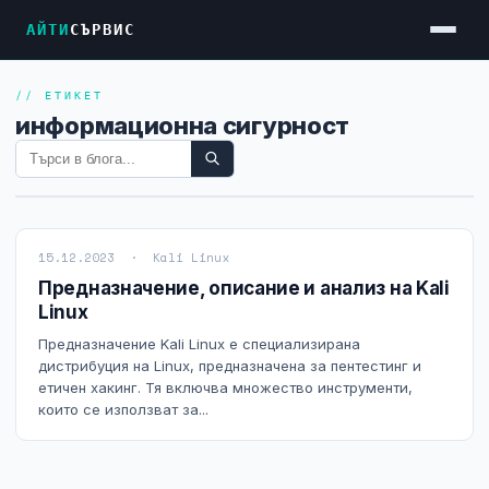
АЙТИ
СЪРВИС
// ЕТИКЕТ
Услуги
информационна сигурност
Достъп до Интернет
Резервен Интернет
Видеонаблюдение
15.12.2023 · Kali Linux
Фирмени мрежи
Предназначение, описание и анализ на Kali
Linux
Firewall и VPN
Предназначение Kali Linux е специализирана
Хостинг и VPS сървъри
дистрибуция на Linux, предназначена за пентестинг и
етичен хакинг. Тя включва множество инструменти,
Колокация на сървъри
които се използват за...
Абонаментна IT поддръжка