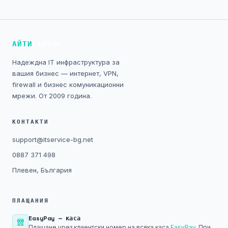
Технически изисквания
Общи условия
АЙТИ
СЪРВИС
Правна информация
Надеждна IT инфраструктура за
вашия бизнес — интернет, VPN,
GDPR
firewall и бизнес комуникационни
мрежи. От 2009 година.
Контакти
КОНТАКТИ
Блог
support@itservice-bg.net
0887 371 498
Плевен, България
ПЛАЩАНИЯ
EasyPay — каса
Плащане чрез клиентски номер на всяка каса
EasyPay
. При