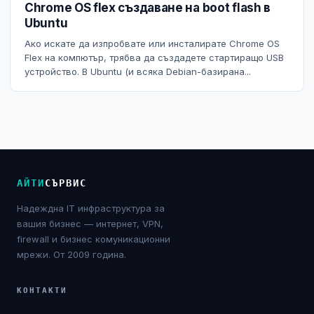
Chrome OS flex създаване на boot flash в
NIS2
Ubuntu
Ако искате да изпробвате или инсталирате Chrome OS
Технически изисквания
Flex на компютър, трябва да създадете стартиращо USB
устройство. В Ubuntu (и всяка Debian-базирана...
Общи условия
Правна информация
GDPR
АЙТИ
СЪРВИС
Контакти
Надеждна IT инфраструктура за
Блог
вашия бизнес — интернет, VPN,
firewall и бизнес комуникационни
мрежи. От 2009 година.
КОНТАКТИ