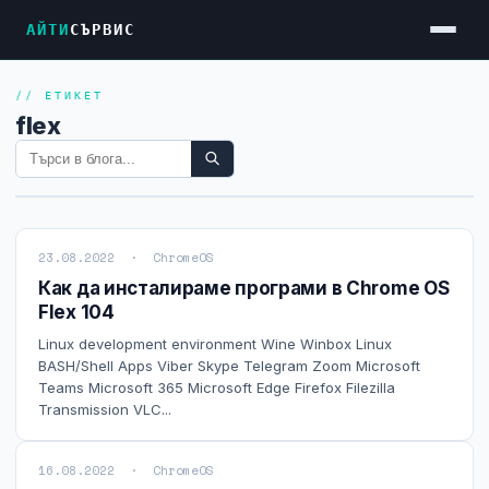
АЙТИ
СЪРВИС
// ЕТИКЕТ
Услуги
flex
Достъп до Интернет
Резервен Интернет
Видеонаблюдение
23.08.2022 · ChromeOS
Фирмени мрежи
Как да инсталираме програми в Chrome OS
Flex 104
Firewall и VPN
Linux development environment Wine Winbox Linux
Хостинг и VPS сървъри
BASH/Shell Apps Viber Skype Telegram Zoom Microsoft
Teams Microsoft 365 Microsoft Edge Firefox Filezilla
Колокация на сървъри
Transmission VLC...
Абонаментна IT поддръжка
16.08.2022 · ChromeOS