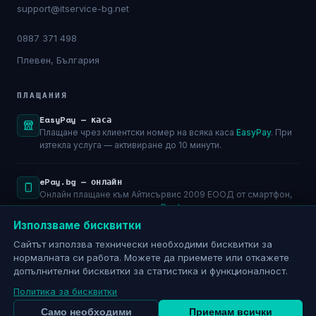
support@itservice-bg.net
0887 371 498
Плевен, България
ПЛАЩАНИЯ
EasyPay — каса
Плащане чрез клиентски номер на всяка каса
EasyPay
. При
изтекла услуга — активиране до 10 минути.
ePay.bg — онлайн
Онлайн плащане към Айтисървис 2009 ЕООД от смартфон,
лаптоп или компютър чрез
ePay.bg
.
Използваме бисквитки
Банков превод
Сайтът използва технически необходими бисквитки за
Само срещу фактура по имейл. Общинска банка АД — IBAN:
нормалната си работа. Можете да приемете или откажете
BG29SOMB91301045793501
допълнителни бисквитки за статистика и функционалност.
Политика за бисквитки
Само необходими
Приемам всички