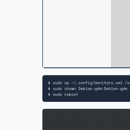
$ sudo cp ~/.config/monitors.xml /v
$ sudo chown Debian-gdm:Debian-gdm 
$ sudo reboot