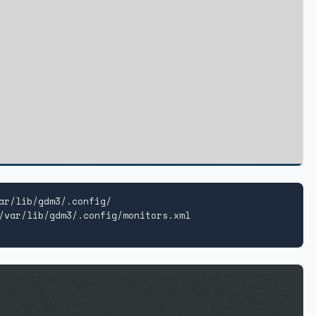
ar/lib/gdm3/.config/

/var/lib/gdm3/.config/monitors.xml
