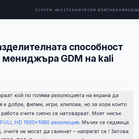
УСЛУГИ
NIS2
ТЕХНИЧЕСКИ ИЗИСКВАНИЯ
ОБЩ
азделителната способност
н мениджъра GDM на kali
рват кой по голяма резолюцията на екрана да
я е добре, филми, игри, клипове, но за хора които
а работа очите силно се натоварват. Моят нисък
FULL HD 1920×1080 резолюция
. Мъчих се седмица
, очите не могат да свикнат – напрягат се ! Затова