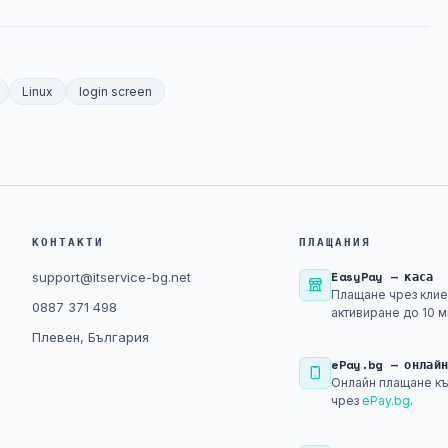
Linux
login screen
КОНТАКТИ
ПЛАЩАНИЯ
EasyPay — каса
support@itservice-bg.net
Плащане чрез клие
0887 371 498
активиране до 10 м
Плевен, България
ePay.bg — онлай
Онлайн плащане къ
чрез
ePay.bg
.