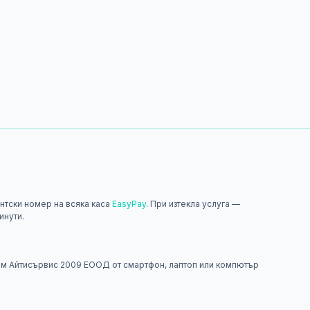
нтски номер на всяка каса
EasyPay
. При изтекла услуга —
инути.
н
м Айтисървис 2009 ЕООД от смартфон, лаптоп или компютър