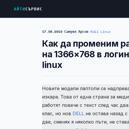
АЙТИ
СЪРВИС
17.08.2019
·
Самуил Арсов
·
Kali Linux
Как да променим р
на 1366×768 в логи
linux
Новите модели лаптопи се надпрева
изкара. Това от една страна за меди
работят повече с текст след час дв
клас, но нов
DELL
не остава назад с
две, сменях я няколко пъти, не става