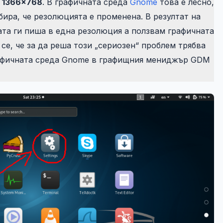
а
1366×768
. В графичната среда
Gnome
това е лесно,
бира, че резолюцията е променена. В резултат на
ата ги пиша в една резолюция а ползвам графичната
а се, че за да реша този „сериозен“ проблем трябва
рафичната среда Gnome в графищния мениджър GDM