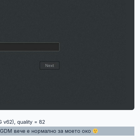
 v62), quality = 82
в GDM вече е нормално за моето око