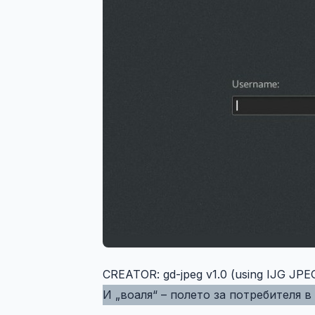
CREATOR: gd-jpeg v1.0 (using IJG JPEG
И „воаля“ – полето за потребителя 