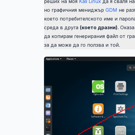
реших на моя
Kali Linux
да я сваля н
но графичния мениджър
GDM
не раз
което потребителското име и парол
среда в друга
(което дразни)
. Оказ
да копирам генерирания файл от г
за да може да го ползва и той.