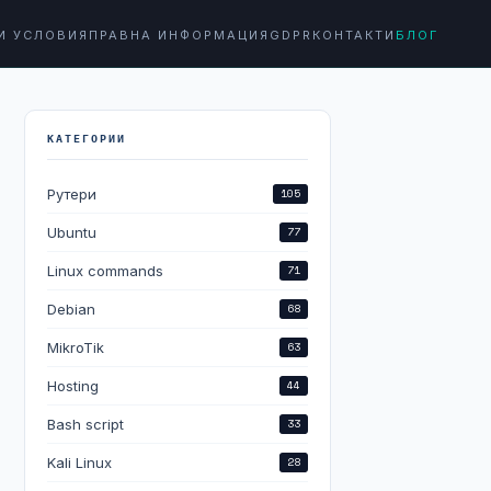
И УСЛОВИЯ
ПРАВНА ИНФОРМАЦИЯ
GDPR
КОНТАКТИ
БЛОГ
КАТЕГОРИИ
Рутери
105
Ubuntu
77
Linux commands
71
Debian
68
MikroTik
63
Hosting
44
Bash script
33
Kali Linux
28