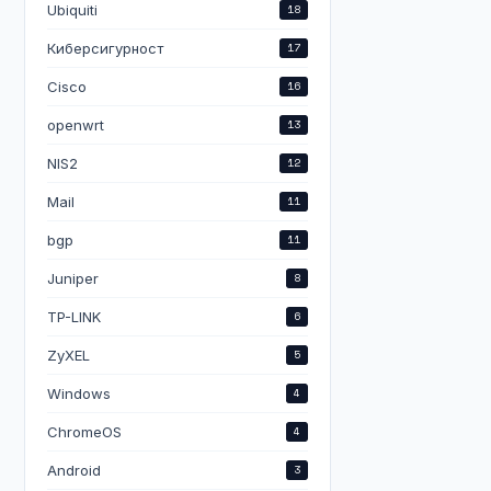
Ubiquiti
18
Киберсигурност
17
Cisco
16
openwrt
13
NIS2
12
Mail
11
bgp
11
Juniper
8
TP-LINK
6
ZyXEL
5
Windows
4
ChromeOS
4
Android
3