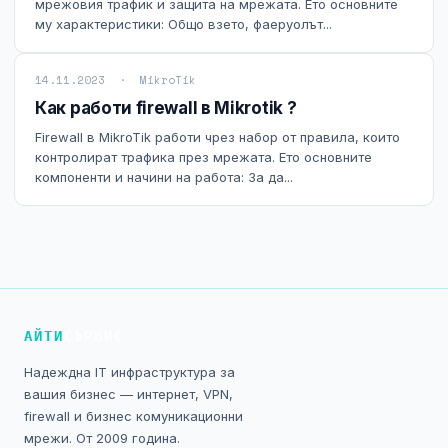
мрежовия трафик и защита на мрежата. Ето основните
му характеристики: Общо взето, фаеруолът...
14.11.2023 · MikroTik
Как работи firewall в Mikrotik ?
Firewall в MikroTik работи чрез набор от правила, които
контролират трафика през мрежата. Ето основните
компоненти и начини на работа: За да...
АЙТИ
СЪРВИС
Надеждна IT инфраструктура за
вашия бизнес — интернет, VPN,
firewall и бизнес комуникационни
мрежи. От 2009 година.