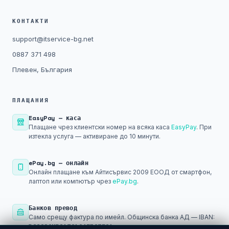
КОНТАКТИ
support@itservice-bg.net
0887 371 498
Плевен, България
ПЛАЩАНИЯ
EasyPay — каса
Плащане чрез клиентски номер на всяка каса
EasyPay
. При
изтекла услуга — активиране до 10 минути.
ePay.bg — онлайн
Онлайн плащане към Айтисървис 2009 ЕООД от смартфон,
лаптоп или компютър чрез
ePay.bg
.
Банков превод
Само срещу фактура по имейл. Общинска банка АД — IBAN:
BG29SOMB91301045793501