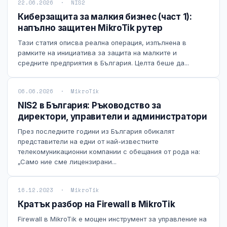
22.06.2026 · NIS2
Технически изисквания
Киберзащита за малкия бизнес (част 1):
напълно защитен MikroTik рутер
Общи условия
Тази статия описва реална операция, изпълнена в
рамките на инициатива за защита на малките и
Правна информация
средните предприятия в България. Целта беше да...
GDPR
06.06.2026 · MikroTik
NIS2 в България: Ръководство за
Контакти
директори, управители и администратори
През последните години из България обикалят
Блог
представители на едни от най-известните
телекомуникационни компании с обещания от рода на:
„Само ние сме лицензирани...
16.12.2023 · MikroTik
Кратък разбор на Firewall в MikroTik
Firewall в MikroTik е мощен инструмент за управление на