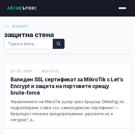
АЙТИ
СЪРВИС
// ЕТИКЕТ
Услуги
защитна стена
Достъп до Интернет
Резервен Интернет
Видеонаблюдение
13.07.2026 · MikroTik
Фирмени мрежи
Валиден SSL сертификат за MikroTik с Let’s
Encrypt и защита на портовете срещу
Firewall и VPN
brute-force
Хостинг и VPS сървъри
Управлението на MikroTik рутер през браузър (WebFig) по
подразбиране става със самоподписан сертификат —
Колокация на сървъри
браузърът показва предупреждение „връзката не е
сигурна“, а...
Абонаментна IT поддръжка