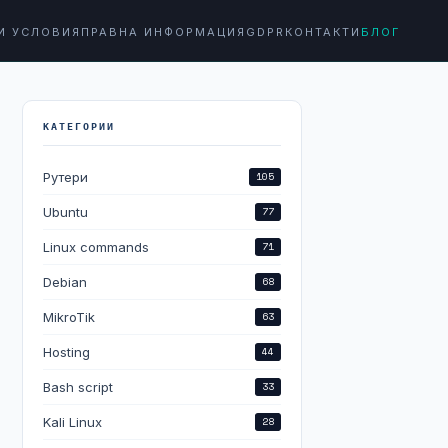
И УСЛОВИЯ
ПРАВНА ИНФОРМАЦИЯ
GDPR
КОНТАКТИ
БЛОГ
КАТЕГОРИИ
Рутери
105
Ubuntu
77
Linux commands
71
Debian
68
MikroTik
63
Hosting
44
Bash script
33
Kali Linux
28