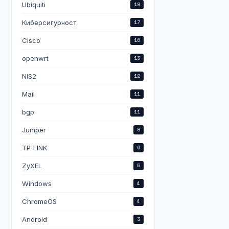
Ubiquiti
18
Киберсигурност
17
Cisco
16
openwrt
13
NIS2
12
Mail
11
bgp
11
Juniper
8
TP-LINK
6
ZyXEL
5
Windows
4
ChromeOS
4
Android
3