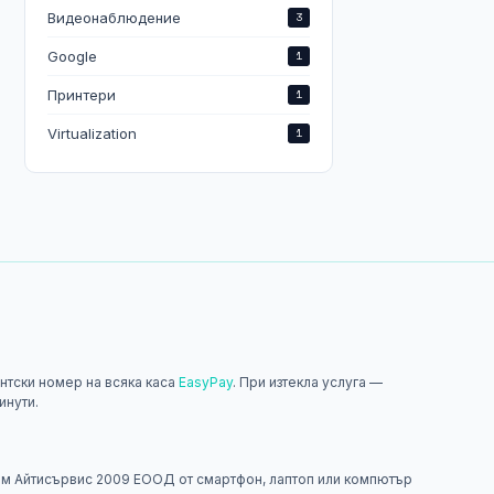
Видеонаблюдение
3
Google
1
Принтери
1
Virtualization
1
нтски номер на всяка каса
EasyPay
. При изтекла услуга —
инути.
н
м Айтисървис 2009 ЕООД от смартфон, лаптоп или компютър