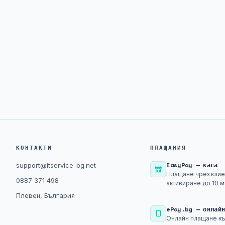
КОНТАКТИ
ПЛАЩАНИЯ
EasyPay — каса
support@itservice-bg.net
Плащане чрез клие
0887 371 498
активиране до 10 м
Плевен, България
ePay.bg — онлай
Онлайн плащане къ