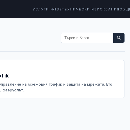
УСЛУГИ
NIS2
ТЕХНИЧЕСКИ ИЗИСКВАНИЯ
ОБЩ
oTik
а управление на мрежовия трафик и защита на мрежата. Ето
 фаеруолът...