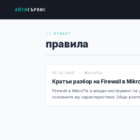
АЙТИ
СЪРВИС
// ЕТИКЕТ
правила
16.12.2023 · MikroTik
Кратък разбор на Firewall в Mikr
Firewall в MikroTik е мощен инструмент з
основните му характеристики: Общо взето,