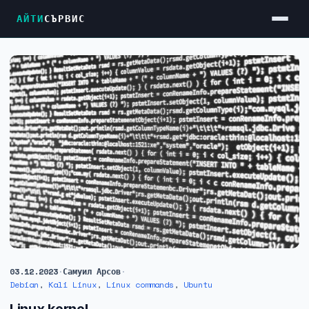
АЙТИ
СЪРВИС
Услуги
Достъп до Интернет
Резервен Интернет
Видеонаблюдение
Фирмени мрежи
Firewall и VPN
Хостинг и VPS сървъри
Колокация на сървъри
03.12.2023
·
Самуил Арсов
·
Абонаментна IT поддръжка
Debian
,
Kali Linux
,
Linux commands
,
Ubuntu