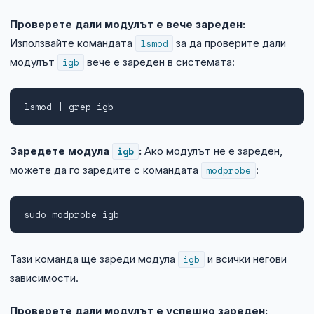
Проверете дали модулът е вече зареден:
Използвайте командата
lsmod
за да проверите дали
модулът
igb
вече е зареден в системата:
lsmod | grep igb
Заредете модула
igb
:
Ако модулът не е зареден,
можете да го заредите с командата
modprobe
:
sudo modprobe igb
Тази команда ще зареди модула
igb
и всички негови
зависимости.
Проверете дали модулът е успешно зареден: