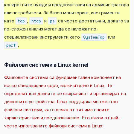
конкретните нужди и предпочитания на администратора
или потребителя. За базов мониторинг, инструменти
като
top
,
htop
и
ps
са често достатъчни, докато за
по-сложен анализ могат да се наложат по-
специализирани инструменти като
SystemTap
или
perf
.
Файлови системи в Linux kernel
Файловите системи са фундаментален компонент на
всяко операционно ядро, включително и Linux. Те
определят как данните се съхраняват и организират на
дисковите устройства. Linux поддържа множество
файлови системи, като всяка от тях има своите
характеристики и предназначение. Ето някои от най-
често използваните файлови системи в Linux: