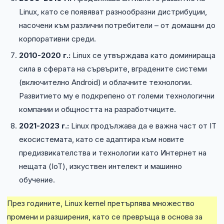
Linux, като се появяват разнообразни дистрибуции,
насочени към различни потребители – от домашни до
корпоративни среди.
2010-2020 г.:
Linux се утвърждава като доминираща
сила в сферата на сървърите, вградените системи
(включително Android) и облачните технологии.
Развитието му е подкрепено от големи технологични
компании и общността на разработчиците.
2021-2023 г.:
Linux продължава да е важна част от IT
екосистемата, като се адаптира към новите
предизвикателства и технологии като Интернет на
нещата (IoT), изкуствен интелект и машинно
обучение.
През годините, Linux kernel претърпява множество
промени и разширения, като се превръща в основа за