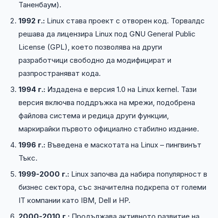
Таненбаум).
1992 г.:
Linux става проект с отворен код. Торвалдс
решава да лицензира Linux под GNU General Public
License (GPL), което позволява на други
разработчици свободно да модифицират и
разпространяват кода.
1994 г.:
Издадена е версия 1.0 на Linux kernel. Тази
версия включва поддръжка на мрежи, подобрена
файлова система и редица други функции,
маркирайки първото официално стабилно издание.
1996 г.:
Въведена е маскотата на Linux – пингвинът
Тъкс.
1999-2000 г.:
Linux започва да набира популярност в
бизнес сектора, със значителна подкрепа от големи
IT компании като IBM, Dell и HP.
2000-2010 г.:
Продължава активното развитие на