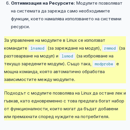
Оптимизация на Ресурсите:
Модулите позволяват
на системата да зарежда само необходимите
функции, което намалява използването на системни
ресурси.
За управление на модулите в Linux се използват
командите
insmod
(за зареждане на модул),
rmmod
(за
разтоварване на модул) и
lsmod
(за изброяване на
текущо заредените модули). Също така,
modprobe
е
мощна команда, която автоматично обработва
зависимостите между модулите.
Подходът с модулите позволява на Linux да остане лек и
гъвкав, като едновременно с това предлага богат набор
от функционалности, които могат да бъдат добавени
или премахнати според нуждите на потребителя.