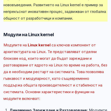
нововъведения. Развитието на Linux kernel е пример за
непрекъснат иновативен процес, задвижван от глобална
общност от разработчици и компании.
Модули на Linux kernel
Модулите на
Linux kernel
са ключов компонент от
архитектурата на Linux. Те представляват отделни
блокове код, които могат да бъдат зареждани и
разтоварвани от ядрото на Linux по време на работа, без
да е необходим рестарт на системата. Това позволява
гъвкавост и модуларност, като същевременно
поддържа общата производителност и стабилност на
системата. Основни характеристики и функции на
модулите включват:
Динамично Зареждане и Разтоварване:
Модулите