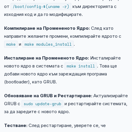
от
/boot/config-$(uname -r)
към директорията с
изходния код и да го модифицирате.
Компилиране на Промененото Ядро:
След като
направите желаните промени, компилирайте ядрото с
make
и
make modules_install
.
Инсталиране на Промененото Ядро:
Инсталирайте
новото ядро в системата с
make install
. Това ще
добави новото ядро към зареждащия програма
(bootloader), като GRUB.
Обновяване на GRUB и Рестартиране:
Актуализирайте
GRUB с
sudo update-grub
и рестартирайте системата,
за да заредите с новото ядро.
Тестване:
След рестартиране, уверете се, че