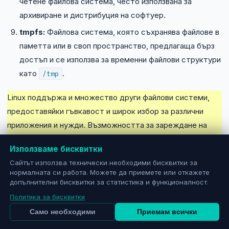
четене файлова система, често използвана за
архивиране и дистрибуция на софтуер.
tmpfs:
Файлова система, която съхранява файлове в
паметта или в своп пространство, предлагаща бърз
достъп и се използва за временни файлови структури
като
/tmp
.
Linux поддържа и множество други файлови системи,
предоставяйки гъвкавост и широк избор за различни
приложения и нужди. Възможността за зареждане на
поддръжка на различни файлови системи като модули на
Използваме бисквитки
ядрото позволява на потребителите да адаптират
Сайтът използва технически необходими бисквитки за
системата си според конкретните си изисквания.
нормалната си работа. Можете да приемете или откажете
допълнителни бисквитки за статистика и функционалност.
Политика за бисквитки
Организиране на директории в Linux kernel
Само необходими
Приемам всички
Организацията на директориите в Linux е