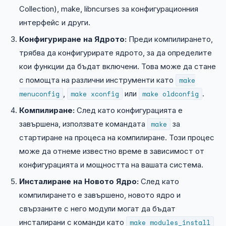
Collection), make, libncurses за конфигурационния
интерфейс и други.
Конфигуриране на Ядрото:
Преди компилирането,
трябва да конфигурирате ядрото, за да определите
кои функции да бъдат включени. Това може да стане
с помощта на различни инструменти като
make
menuconfig
,
make xconfig
или
make oldconfig
.
Компилиране:
След като конфигурацията е
завършена, използвате командата
make
за
стартиране на процеса на компилиране. Този процес
може да отнеме известно време в зависимост от
конфигурацията и мощността на вашата система.
Инсталиране на Новото Ядро:
След като
компилирането е завършено, новото ядро и
свързаните с него модули могат да бъдат
инсталирани с команди като
make modules_install