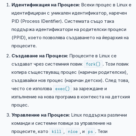
Идентификация на Процеси:
Всеки процес в Linux е
идентифициран с уникален идентификатор, наречен
PID (Process IDentifier). Системата също така
поддържа идентификатори на родителски процеси
(PPID), което позволява създаването на йерархия на
процесите.
Създаване на Процеси:
Процесите в Linux се
създават чрез системния повик
fork()
. Този повик
копира съществуващ процес (наричан родителски),
създавайки нов процес (наричан детски). След това,
често се използва
exec()
за зареждане и
изпълнение на нова програма в контекста на детския
процес.
Управление на Процеси:
Linux поддържа различни
команди и системни повици за управление на
процесите, като
kill
,
nice
, и
ps
. Тези