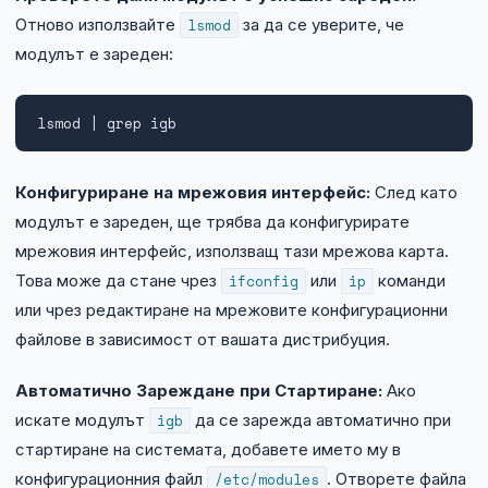
Отново използвайте
lsmod
за да се уверите, че
модулът е зареден:
lsmod | grep igb
Конфигуриране на мрежовия интерфейс:
След като
модулът е зареден, ще трябва да конфигурирате
мрежовия интерфейс, използващ тази мрежова карта.
Това може да стане чрез
ifconfig
или
ip
команди
или чрез редактиране на мрежовите конфигурационни
файлове в зависимост от вашата дистрибуция.
Автоматично Зареждане при Стартиране:
Ако
искате модулът
igb
да се зарежда автоматично при
стартиране на системата, добавете името му в
конфигурационния файл
/etc/modules
. Отворете файла