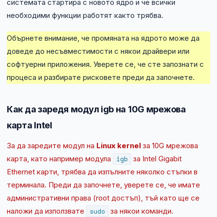
системата стартира с новото ядро и че всички
необходими функции работят както трябва.
Обърнете внимание, че промяната на ядрото може да
доведе до несъвместимости с някои драйвери или
софтуерни приложения. Уверете се, че сте запознати с
процеса и разбирате рисковете преди да започнете.
Как да заредя модул igb на 10G мрежова
карта Intel
За да заредите модул на
Linux kernel
за 10G мрежова
карта, като например модула
igb
за Intel Gigabit
Ethernet карти, трябва да изпълните няколко стъпки в
терминала. Преди да започнете, уверете се, че имате
административни права (root достъп), тъй като ще се
наложи да използвате
sudo
за някои команди.