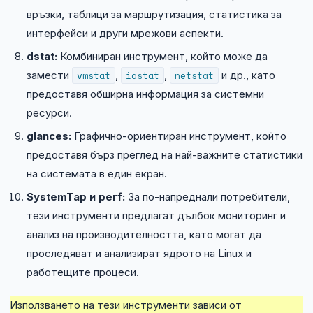
връзки, таблици за маршрутизация, статистика за
интерфейси и други мрежови аспекти.
dstat:
Комбиниран инструмент, който може да
замести
vmstat
,
iostat
,
netstat
и др., като
предоставя обширна информация за системни
ресурси.
glances:
Графично-ориентиран инструмент, който
предоставя бърз преглед на най-важните статистики
на системата в един екран.
SystemTap и perf:
За по-напреднали потребители,
тези инструменти предлагат дълбок мониторинг и
анализ на производителността, като могат да
проследяват и анализират ядрото на Linux и
работещите процеси.
Използването на тези инструменти зависи от