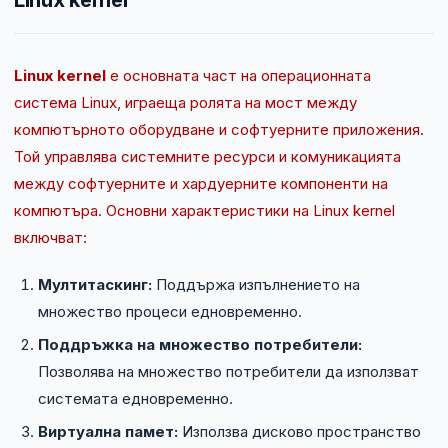
Linux kernel
NIS2
Технически изисквания
Linux kernel
е основната част на операционната
система Linux, играеща ролята на мост между
Общи условия
компютърното оборудване и софтуерните приложения.
Той управлява системните ресурси и комуникацията
Правна информация
между софтуерните и хардуерните компоненти на
компютъра. Основни характеристики на Linux kernel
GDPR
включват:
Контакти
Мултитаскинг:
Поддържа изпълнението на
множество процеси едновременно.
Блог
Поддръжка на множество потребители:
Позволява на множество потребители да използват
системата едновременно.
Виртуална памет:
Използва дисково пространство