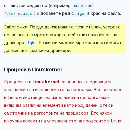
с текстов редактор (например
sudo nano
/etc/modules
) и добавете ред с
igb
в края на файла.
Забележка: Преди да извършите тези стъпки, уверете
се, че вашата мрежова карта действително използва
драйвера
igb
. Различни модели мрежови карти могат
да изискват различни драйвери.
Процеси в Linux kernel
Процесите в
Linux kernel
са основната единица за
управление на изпълнението на програми. Всеки процес
в Linux е инстанция на изпълняваща се програма и
включва различни елементи като код, данни, стек и
състояние на регистрите на процесора. Ето някои
ключови аспекти на управлението на процесите в Linux: