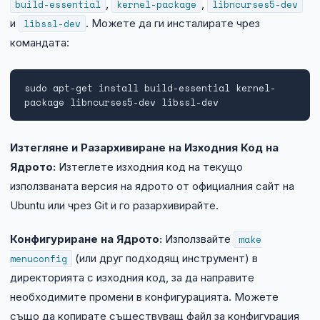
build-essential
,
kernel-package
,
libncurses5-dev
и
libssl-dev
. Можете да ги инсталирате чрез
командата:
sudo apt-get install build-essential kernel-
package libncurses5-dev libssl-dev
Изтегляне и Разархивиране на Изходния Код на
Ядрото:
Изтеглете изходния код на текущо
използваната версия на ядрото от официалния сайт на
Ubuntu или чрез Git и го разархивирайте.
Конфигуриране на Ядрото:
Използвайте
make
menuconfig
(или друг подходящ инструмент) в
директорията с изходния код, за да направите
необходимите промени в конфигурацията. Можете
също да копирате съществуващ файл за конфигурация