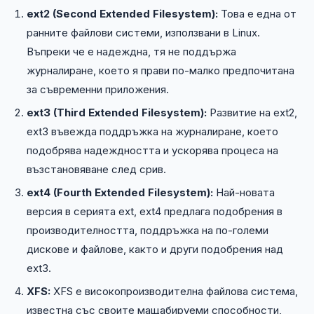
ext2 (Second Extended Filesystem):
Това е една от
ранните файлови системи, използвани в Linux.
Въпреки че е надеждна, тя не поддържа
журналиране, което я прави по-малко предпочитана
за съвременни приложения.
ext3 (Third Extended Filesystem):
Развитие на ext2,
ext3 въвежда поддръжка на журналиране, което
подобрява надеждността и ускорява процеса на
възстановяване след срив.
ext4 (Fourth Extended Filesystem):
Най-новата
версия в серията ext, ext4 предлага подобрения в
производителността, поддръжка на по-големи
дискове и файлове, както и други подобрения над
ext3.
XFS:
XFS е високопроизводителна файлова система,
известна със своите мащабируеми способности,