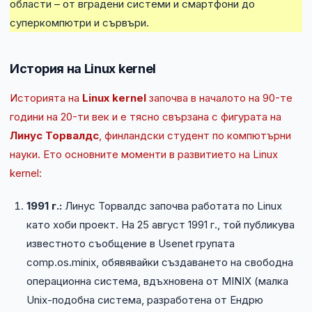
области – от вградени системи и смартфони до
суперкомпютри и сървъри.
История на Linux kernel
Историята на
Linux kernel
започва в началото на 90-те
години на 20-ти век и е тясно свързана с фигурата на
Линус Торвалдс
, финландски студент по компютърни
науки. Ето основните моменти в развитието на Linux
kernel:
1991 г.:
Линус Торвалдс започва работата по Linux
като хоби проект. На 25 август 1991 г., той публикува
известното съобщение в Usenet групата
comp.os.minix, обявявайки създаването на свободна
операционна система, вдъхновена от MINIX (малка
Unix-подобна система, разработена от Ендрю