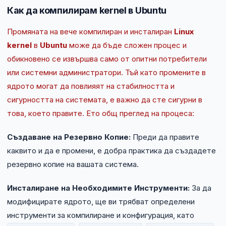
Как да компилирам kernel в Ubuntu
Промяната на вече компилиран и инсталиран
Linux
kernel
в
Ubuntu
може да бъде сложен процес и
обикновено се извършва само от опитни потребители
или системни администратори. Тъй като промените в
ядрото могат да повлияят на стабилността и
сигурността на системата, е важно да сте сигурни в
това, което правите. Ето общ преглед на процеса:
Създаване на Резервно Копие:
Преди да правите
каквито и да е промени, е добра практика да създадете
резервно копие на вашата система.
Инсталиране на Необходимите Инструменти:
За да
модифицирате ядрото, ще ви трябват определени
инструменти за компилиране и конфигурация, като