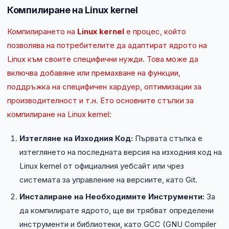
Компилиране на Linux kernel
Компилирането на
Linux kernel
е процес, който
позволява на потребителите да адаптират ядрото на
Linux към своите специфични нужди. Това може да
включва добавяне или премахване на функции,
поддръжка на специфичен хардуер, оптимизации за
производителност и т.н. Ето основните стъпки за
компилиране на Linux kernel:
Изтегляне на Изходния Код:
Първата стъпка е
изтеглянето на последната версия на изходния код на
Linux kernel от официалния уебсайт или чрез
системата за управление на версиите, като Git.
Инсталиране на Необходимите Инструменти:
За
да компилирате ядрото, ще ви трябват определени
инструменти и библиотеки, като GCC (GNU Compiler