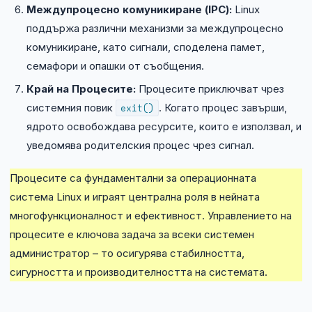
Междупроцесно комуникиране (IPC):
Linux
поддържа различни механизми за междупроцесно
комуникиране, като сигнали, споделена памет,
семафори и опашки от съобщения.
Край на Процесите:
Процесите приключват чрез
системния повик
exit()
. Когато процес завърши,
ядрото освобождава ресурсите, които е използвал, и
уведомява родителския процес чрез сигнал.
Процесите са фундаментални за операционната
система Linux и играят централна роля в нейната
многофункционалност и ефективност. Управлението на
процесите е ключова задача за всеки системен
администратор – то осигурява стабилността,
сигурността и производителността на системата.