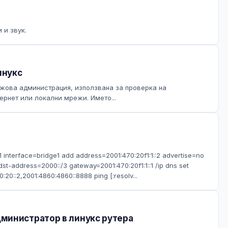
 и звук.
инукс
ежова администрация, използвана за проверка на
ернет или локални мрежи. Името...
1 interface=bridge1 add address=2001:470:20f1:1::2 advertise=no
dst-address=2000::/3 gateway=2001:470:20f1:1::1 /ip dns set
20::2,2001:4860:4860::8888 ping [:resolv...
министратор в линукс рутера