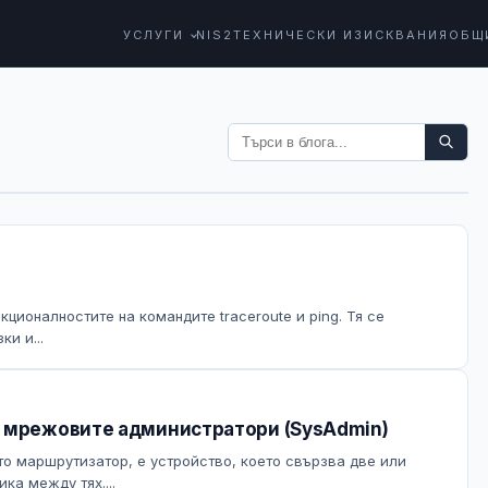
УСЛУГИ
NIS2
ТЕХНИЧЕСКИ ИЗИСКВАНИЯ
ОБЩ
кционалностите на командите traceroute и ping. Тя се
и и...
т мрежовите администратори (SysAdmin)
ато маршрутизатор, е устройство, което свързва две или
ка между тях....