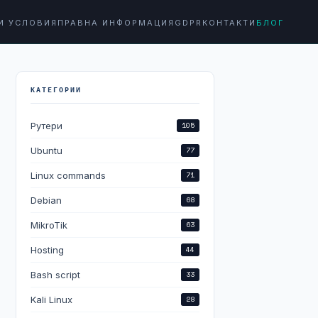
И УСЛОВИЯ
ПРАВНА ИНФОРМАЦИЯ
GDPR
КОНТАКТИ
БЛОГ
КАТЕГОРИИ
Рутери
105
Ubuntu
77
Linux commands
71
Debian
68
MikroTik
63
Hosting
44
Bash script
33
Kali Linux
28