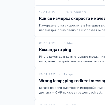
17.11.2023 · Linux commands
Как се измерва скороста и каче
Измерването на скоростите в Интернет вк
параметри, обикновено се използват онлай
08.10.2023 · Debian
Командата ping
Ping е команда в компютърните мрежи, изп
определено устройство или компютър и из
20.11.2021 · Рутери
Wrong icmp; ping redirect messa
Когато на един физически интерфейс има 
другата – ICMP показва грешен „redirect...