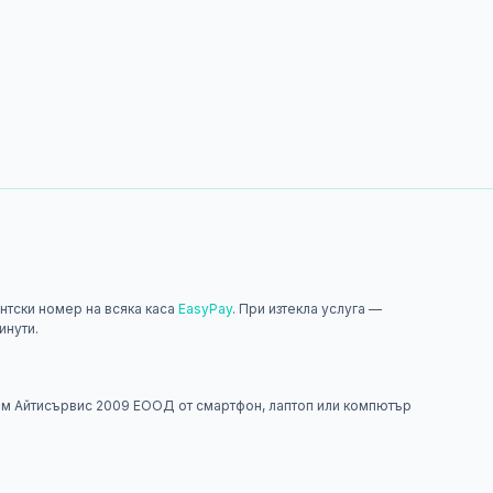
нтски номер на всяка каса
EasyPay
. При изтекла услуга —
инути.
н
м Айтисървис 2009 ЕООД от смартфон, лаптоп или компютър