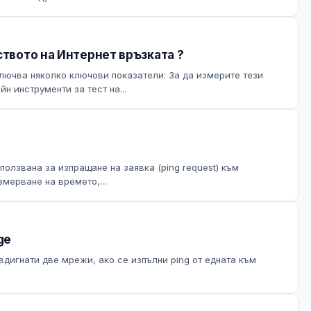
ството на Интернет връзката ?
лючва няколко ключови показатели: За да измерите тези
н инструменти за тест на...
олзвана за изпращане на заявка (ping request) към
мерване на времето,...
ge
вдигнати две мрежи, ако се изпълни ping от едната към