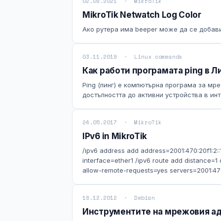
02.09.2021 · MikroTik
MikroTik Netwatch Log Color
Ако рутера има beeper може да се добави
03.11.2019 · Linux commands
Как работи програмата ping в Л
Ping (пинг) е компютърна програма за мр
достъпността до активни устройства в инт
24.05.2017 · MikroTik
IPv6 in MikroTik
/ipv6 address add address=2001:470:20f1:2::
interface=ether1 /ipv6 route add distance=1 
allow-remote-requests=yes servers=2001:470:
18.12.2012 · Debian
Инструментите на мрежовия ад