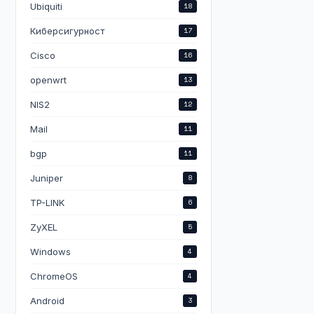
Ubiquiti
18
Киберсигурност
17
Cisco
16
openwrt
13
NIS2
12
Mail
11
bgp
11
Juniper
8
TP-LINK
6
ZyXEL
5
Windows
4
ChromeOS
4
Android
3