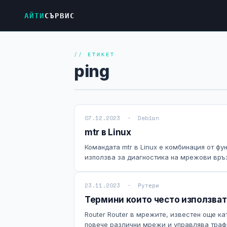
АЙТИ
СЪРВИС
// ЕТИКЕТ
ping
07.12.2023 · Debian
mtr в Linux
Командата mtr в Linux е комбинация от фун
използва за диагностика на мрежови връзк
23.11.2023 · Рутери
Термини които често използва
Router Router в мрежите, известен още к
повече различни мрежи и управлява трафи