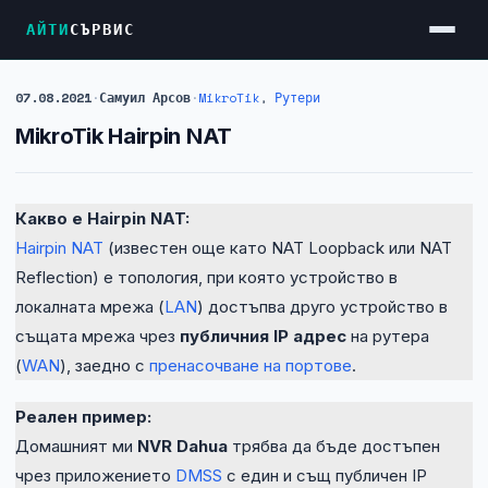
АЙТИ
СЪРВИС
07.08.2021
·
Самуил Арсов
·
MikroTik
,
Рутери
Услуги
MikroTik Hairpin NAT
Достъп до Интернет
Резервен Интернет
Какво е Hairpin NAT:
Видеонаблюдение
Hairpin NAT
(известен още като NAT Loopback или NAT
Фирмени мрежи
Reflection) е топология, при която устройство в
локалната мрежа (
LAN
) достъпва друго устройство в
Firewall и VPN
същата мрежа чрез
публичния IP адрес
на рутера
Хостинг и VPS сървъри
(
WAN
), заедно с
пренасочване на портове
.
Колокация на сървъри
Реален пример:
Абонаментна IT поддръжка
Домашният ми
NVR Dahua
трябва да бъде достъпен
чрез приложението
DMSS
с един и същ публичен IP