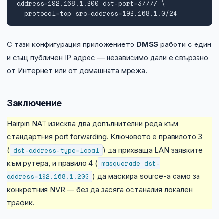
address=192.168.1.200 dst-port=37777 \

  protocol=tcp src-address=192.168.1.0/24
С тази конфигурация приложението
DMSS
работи с един
и същ публичен IP адрес — независимо дали е свързано
от Интернет или от домашната мрежа.
Заключение
Hairpin NAT изисква два допълнителни реда към
стандартния port forwarding. Ключовото е правилото 3
(
dst-address-type=local
) да прихваща LAN заявките
към рутера, и правило 4 (
masquerade dst-
address=192.168.1.200
) да маскира source-а само за
конкретния NVR — без да засяга останалия локален
трафик.