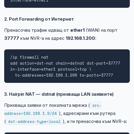
interface=ether1
2. Port Forwarding от Интернет
Пренасочва трафик идващ от
ether1
(WAN) на порт
37777
към NVR-а на адрес
192.168.1.200
:
/ip firewall nat

add action=dst-nat chain=dstnat dst-port=37777 
in-interface=ether1 protocol=tcp \

  to-addresses=192.168.1.200 to-ports=37777
3. Hairpin NAT — dstnat (прихваща LAN заявките)
Прихваща заявки от локалната мрежа (
src-
address=192.168.1.0/24
), адресирани към рутера
(
dst-address-type=local
), и ги пренасочва към NVR-а: