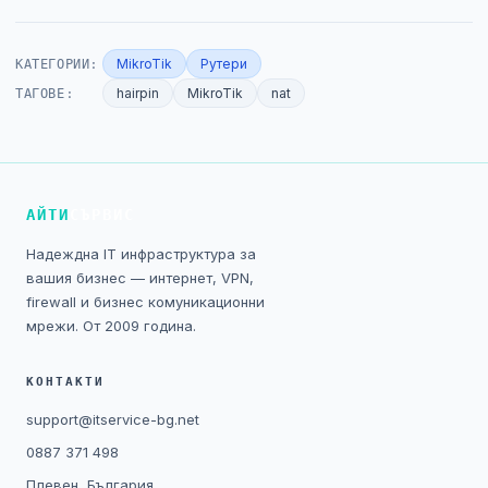
КАТЕГОРИИ:
MikroTik
Рутери
ТАГОВЕ:
hairpin
MikroTik
nat
АЙТИ
СЪРВИС
Надеждна IT инфраструктура за
вашия бизнес — интернет, VPN,
firewall и бизнес комуникационни
мрежи. От 2009 година.
КОНТАКТИ
support@itservice-bg.net
0887 371 498
Плевен, България