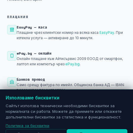
ПЛАЩАНИЯ
EasyPay — каса
Плащане чрез клиентски номер на всяка каса
EasyPay
. При
изтекла услуга — активиране до 10 минути.
ePay.bg — онлайн
Онлайн плащане към Айтисървис 2009 ЕООД от смартфон,
лаптоп или компютър чрез
ePay.bg
.
Банков превод
Само срещу фактура по имейл. Общинска банка АД — IBAN:
BG29SOMB91301045793501
Използваме бисквитки
PayPal
Сайтът използва технически необходими бисквитки за
Плащане след регистрация в
PayPal
— за международни и
нормалната си работа. Можете да приемете или откажете
онлайн разплащания.
допълнителни бисквитки за статистика и функционалност.
Политика за бисквитки