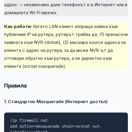
NIS2
адрес — независимо дали телефонът е в Интернет или в
домашната Wi-Fi мрежа.
Технически изисквания
Как работи:
Когато LAN клиент изпраща заявка към
Общи условия
публичния IP на рутера, рутерът трябва да: (1) пренасочи
заявката към NVR (dstnat), (2) маскира source адреса на
Правна информация
клиента с адрес на рутера, за да може NVR-ът да
отговори обратно към рутера, а не директно към
GDPR
клиента (srcnat masquerade).
Контакти
Правила
Блог
1. Стандартно Masquerade (Интернет достъп)
/ip firewall nat

add action=masquerade chain=srcnat out-