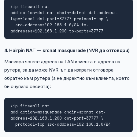
/ip firewall nat

add action=dst-nat chain=dstnat dst-address-
type=local dst-port=37777 protocol=tcp \

  src-address=192.168.1.0/24 to-
addresses=192.168.1.200 to-ports=37777
4. Hairpin NAT — srcnat masquerade (NVR да отговори)
Маскира source адреса на LAN клиента с адреса на
рутера, за да може NVR-ът да изпрати отговора
обратно към рутера (а не директно към клиента, което
би счупило сесията):
/ip firewall nat

add action=masquerade chain=srcnat dst-
address=192.168.1.200 dst-port=37777 \

  protocol=tcp src-address=192.168.1.0/24