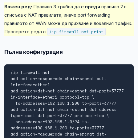
Важен ред:
Правило 3 трябва да е
преди
правило 2 в
списъка с NAT правилата, иначе port forwarding
правилото от WAN може да прихване и локалния трафик.
Проверете реда с
/ip firewall nat print
.
Пълна конфигурация
/ip firewall nat

add action=masquerade chain=srcnat out-
interface=ether1

add action=dst-nat chain=dstnat dst-port=37777 
in-interface=ether1 protocol=tcp \

  to-addresses=192.168.1.200 to-ports=37777

add action=dst-nat chain=dstnat dst-address-
type=local dst-port=37777 protocol=tcp \

  src-address=192.168.1.0/24 to-
addresses=192.168.1.200 to-ports=37777

add action=masquerade chain=srcnat dst-