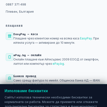
0887 371 498
Плевен, България
ПЛАЩАНИЯ
EasyPay — каса
Плащане чрез клиентски номер на всяка каса
EasyPay
. При
изтекла услуга — активиране до 10 минути.
ePay.bg — онлайн
Онлайн плащане към Айтисървис 2009 ЕООД от смартфон,
лаптоп или компютър чрез
ePay.bg
.
Банков превод
Само срещу фактура по имейл. Общинска банка АД — IBAN:
BG29SOMB91301045793501
Използваме бисквитки
PayPal
Сайтът използва технически необходими бисквитки за
Плащане след регистрация в
PayPal
— за международни и
нормалната си работа. Можете да приемете или откажете
онлайн разплащания.
допълнителни бисквитки за статистика и функционалност.