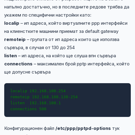
NIS2
напълно достатъчно, но в последните редове трябва да
укажем по специфични настройки като:
Технически изисквания
localip
– ип адреса, който виртуалните ppp интерфейси
на клиенстките машнини приемат за default gateway
Общи условия
remoteip
– групата от ип адреса които ще използва
сървъра, в случая от 130 до 254
Правна информация
listen
– ип адреса, на който ще слуша впн сървъра
connections
– максимален брой pptp интерфейса, който
GDPR
ще допусне сървъра
Контакти
localip 192.168.100.254

Блог
remoteip 192.168.100.130-254

listen  192.168.100.1

connections 500
Конфигурационен файл
/etc/ppp/pptpd-options
тук