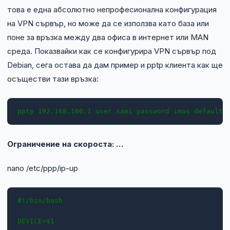
това е една абсолютно непрофесионална конфигурация
на VPN сървър, но може да се използва като база или
поне за връзка между два офиса в интернет или MAN
среда. Показвайки как се конфигурира VPN сървър под
Debian, сега остава да дам пример и pptp клиента как ще
осъществи тази връзка:
pptp 192.168.100.1 user sami password imas defaultr
Ограничение на скороста: …
nano /etc/ppp/ip-up
#!/bin/bash

DEVICE=$1
