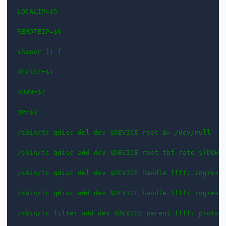
LOCALIP=$5

REMOTEIP=$6

shaper () {

DEVICE=$1

DOWN=$2

UP=$3

/sbin/tc qdisc del dev $DEVICE root &> /dev/null

/sbin/tc qdisc add dev $DEVICE root tbf rate ${DOWN}
/sbin/tc qdisc del dev $DEVICE handle ffff: ingress 
/sbin/tc qdisc add dev $DEVICE handle ffff: ingress

/sbin/tc filter add dev $DEVICE parent ffff: protoco