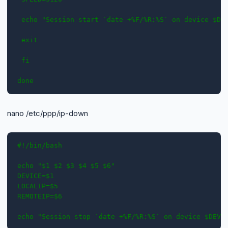
 echo "Session start `date +%F/%R:%S` on device $DEV
 exit

 fi

done
nano /etc/ppp/ip-down
#!/bin/bash

echo "$1 $2 $3 $4 $5 $6"

DEVICE=$1

LOCALIP=$5

REMOTEIP=$6

echo "Session stop `date +%F/%R:%S` on device $DEVI