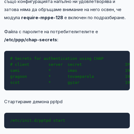
също конфигурацията напълно ни удовлетворява и
затова няма да обръщаме внимание на него освен, че
модула
require-mppe-128
е включен по подразбиране.
Файла с паролите на потребителителите е
/etc/ppp/chap-secrets
:
# Secrets for authentication using CHAP

# client        server  secret                  IP a
sami            *       imas                    192.
gragoon         *       tovaeparola             192.
scot            *       gyzar                   192
Стартираме демона pptpd
/etc/init.d/pptpd start