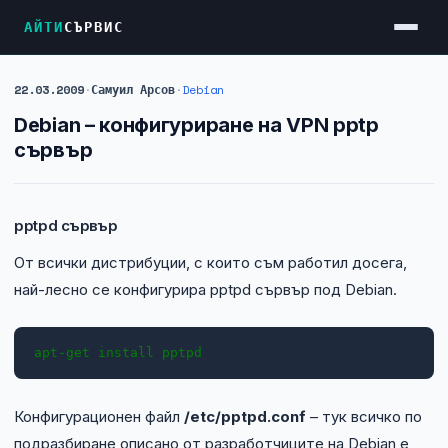
АЙТИ
СЪРВИС
22.03.2009
·
Самуил Арсов
·
Debian
Услуги
Debian – конфигуриране на VPN pptp
Достъп до Интернет
сървър
Резервен Интернет
Видеонаблюдение
pptpd сървър
Фирмени мрежи
От всички дистрибуции, с които съм работил досега,
най-лесно се конфигурира pptpd сървър под Debian.
Firewall и VPN
Хостинг и VPS сървъри
Колокация на сървъри
Абонаментна IT поддръжка
Конфигурационен файл
/etc/pptpd.conf
– тук всичко по
подразбиране описано от разработчиците на Debian е