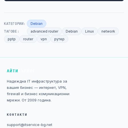
КАТЕГОРИИ:
Debian
ТАГОВЕ:
advanced router
Debian
Linux
network
pptp
router
vpn
рутер
АЙТИ
СЪРВИС
Надеждна IT инфраструктура за
вашия бизнес — интернет, VPN,
firewall и бизнес комуникационни
мрежи. От 2009 година.
КОНТАКТИ
support@itservice-bg.net