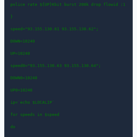
police rate ${UP}Kbit burst 200k drop flowid :1

}

speed="93.155.130.61 93.155.130.62";

DOWN=10240

UP=10240

speed0="93.155.130.63 93.155.130.64";

DOWN0=10240

UP0=10240

ip=`echo $LOCALIP`

for speeds in $speed

do
