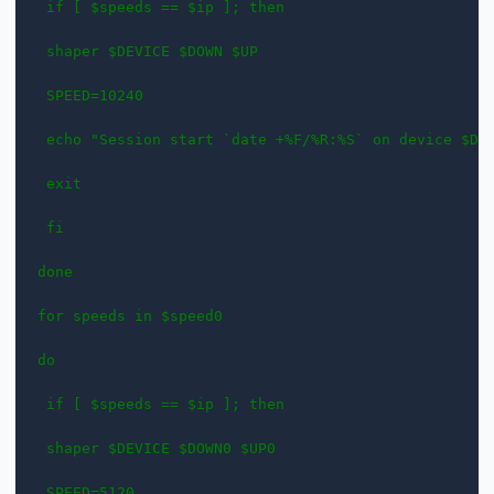
 if [ $speeds == $ip ]; then

 shaper $DEVICE $DOWN $UP

 SPEED=10240

 echo "Session start `date +%F/%R:%S` on device $DEV
 exit

 fi

done

for speeds in $speed0

do

 if [ $speeds == $ip ]; then

 shaper $DEVICE $DOWN0 $UP0

 SPEED=5120
