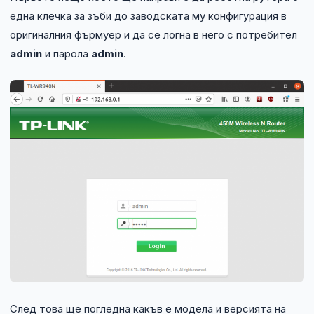
една клечка за зъби до заводската му конфигурация в
оригиналния фърмуер и да се логна в него с потребител
admin
и парола
admin
.
След това ще погледна какъв е модела и версията на