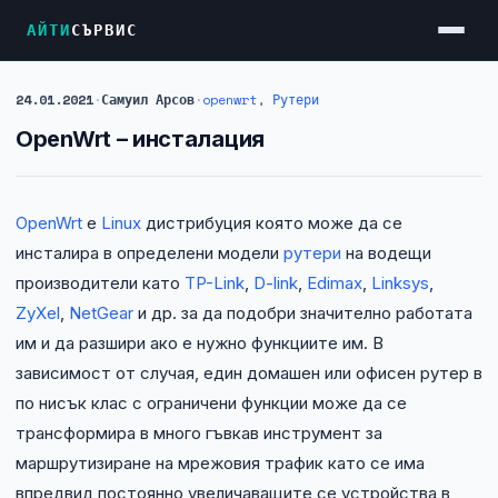
АЙТИ
СЪРВИС
24.01.2021
·
Самуил Арсов
·
openwrt
,
Рутери
Услуги
OpenWrt – инсталация
Достъп до Интернет
Резервен Интернет
OpenWrt
е
Linux
дистрибуция която може да се
Видеонаблюдение
инсталира в определени модели
рутери
на водещи
Фирмени мрежи
производители като
TP-Link
,
D-link
,
Edimax
,
Linksys
,
ZyXel
,
NetGear
и др. за да подобри значително работата
Firewall и VPN
им и да разшири ако е нужно функциите им. В
Хостинг и VPS сървъри
зависимост от случая, един домашен или офисен рутер в
по нисък клас с ограничени функции може да се
Колокация на сървъри
трансформира в много гъвкав инструмент за
Абонаментна IT поддръжка
маршрутизиране на мрежовия трафик като се има
впредвид постоянно увеличаващите се устройства в