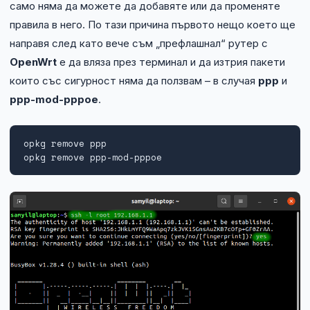
само няма да можете да добавяте или да променяте
правила в него. По тази причина първото нещо което ще
направя след като вече съм „префлашнал“ рутер с
OpenWrt
е да вляза през терминал и да изтрия пакети
които със сигурност няма да ползвам – в случая
ppp
и
ppp-mod-pppoe
.
opkg remove ppp

opkg remove ppp-mod-pppoe