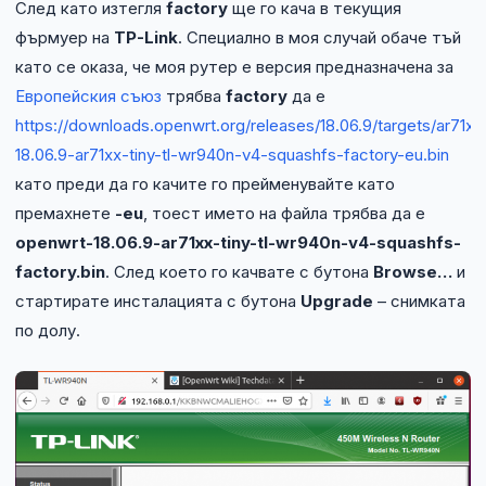
След като изтегля
factory
ще го кача в текущия
фърмуер на
TP-Link
. Специално в моя случай обаче тъй
като се оказа, че моя рутер е версия предназначена за
Европейския съюз
трябва
factory
да е
https://downloads.openwrt.org/releases/18.06.9/targets/ar71xx
18.06.9-ar71xx-tiny-tl-wr940n-v4-squashfs-factory-eu.bin
като преди да го качите го прейменувайте като
премахнете
-eu
, тоест името на файла трябва да е
openwrt-18.06.9-ar71xx-tiny-tl-wr940n-v4-squashfs-
factory.bin
. След което го качвате с бутона
Browse…
и
стартирате инсталацията с бутона
Upgrade
– снимката
по долу.