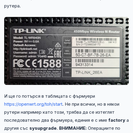
рутера.
И ще го потърся в таблицата с фърмуери
https://openwrt.org/toh/start
. Не при всички, но в някои
рутери например като този, трябва да се изтеглят
последователно два фърмуера, единия е с име
factory
а
другия със
sysupgrade
.
ВНИМАНИЕ:
Операциите по