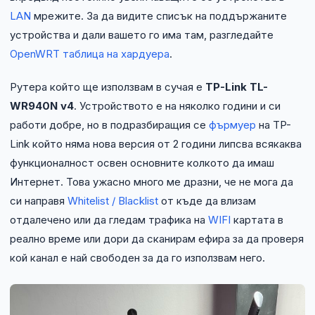
NIS2
LAN
мрежите. За да видите списък на поддържаните
устройства и дали вашето го има там, разгледайте
Технически изисквания
OpenWRT таблица на хардуера
.
Общи условия
Рутера който ще използвам в сучая е
TP-Link TL-
WR940N v4
. Устройството е на няколко години и си
Правна информация
работи добре, но в подразбиращия се
фърмуер
на TP-
Link който няма нова версия от 2 години липсва всякаква
GDPR
функционалност освен основните колкото да имаш
Интернет. Това ужасно много ме дразни, че не мога да
Контакти
си направя
Whitelist / Blacklist
от къде да влизам
отдалечено или да гледам трафика на
WIFI
картата в
Блог
реално време или дори да сканирам ефира за да проверя
кой канал е най свободен за да го използвам него.