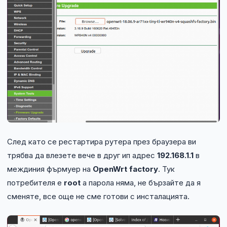
След като се рестартира рутера през браузера ви
трябва да влезете вече в друг ип адрес
192.168.1.1
в
междиния фърмуер на
OpenWrt factory
. Тук
потребителя е
root
а парола няма, не бързайте да я
сменяте, все още не сме готови с инсталацията.