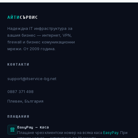
АЙТИ
СЪРВИС
Надеждна IT инфраструктура за
вашия бизнес — интернет, VPN,
firewall и бизнес комуникационни
мрежи. От 2009 година.
КОНТАКТИ
support@itservice-bg.net
0887 371 498
Плевен, България
ПЛАЩАНИЯ
EasyPay — каса
Плащане чрез клиентски номер на всяка каса
EasyPay
. При