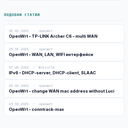
ПОДОБНИ СТАТИИ
02.02.2021 · openwrt
OpenWrt – TP-LINK Archer C6 – multi WAN
25.01.2021 · openwrt
OpenWrt – WAN, LAN, WIFI интерфейси
07.04.2022 · MikroTik
IPv6 – DHCP-server, DHCP-client, SLAAC
26.02.2021 · openwrt
OpenWrt – change WAN mac address without Luci
15.02.2021 · openwrt
OpenWrt – conntrack-max