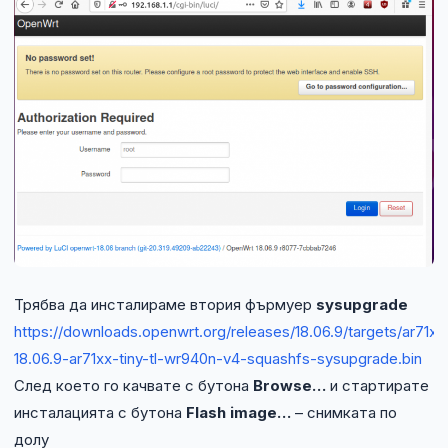
Трябва да инсталираме втория фърмуер
sysupgrade
https://downloads.openwrt.org/releases/18.06.9/targets/ar71xx
18.06.9-ar71xx-tiny-tl-wr940n-v4-squashfs-sysupgrade.bin
След което го качвате с бутона
Browse…
и стартирате
инсталацията с бутона
Flash image…
– снимката по
долу