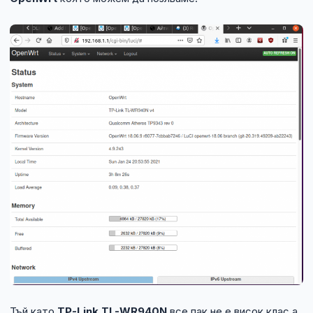
Тъй като
TP-Link TL-WR940N
все пак не е висок клас а