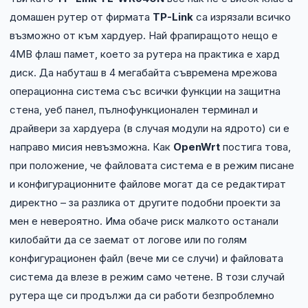
домашен рутер от фирмата
TP-Link
са изрязали всичко
възможно от към хардуер. Най фрапиращото нещо е
4MB флаш памет, което за рутера на практика е хард
диск. Да набуташ в 4 мегабайта съвремена мрежова
операционна система със всички функции на защитна
стена, уеб панел, пълнофункционален терминал и
драйвери за хардуера (в случая модули на ядрото) си е
направо мисия невъзможна. Как
OpenWrt
постига това,
при положение, че файловата система е в режим писане
и конфигурационните файлове могат да се редактират
директно – за разлика от другите подобни проекти за
мен е невероятно. Има обаче риск малкото останали
килобайти да се заемат от логове или по голям
конфигурационен файл (вече ми се случи) и файловата
система да влезе в режим само четене. В този случай
рутера ще си продължи да си работи безпроблемно