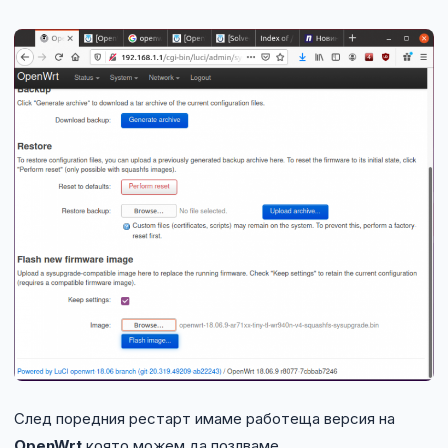
След поредния рестарт имаме работеща версия на
OpenWrt
която можем да позлваме.