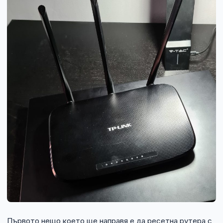
Първото нещо което ще направя е да ресетна рутера с