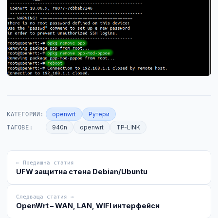
КАТЕГОРИИ:
openwrt
Рутери
ТАГОВЕ:
940n
openwrt
TP-LINK
← Предишна статия
UFW защитна стена Debian/Ubuntu
Следваща статия →
OpenWrt – WAN, LAN, WIFI интерфейси